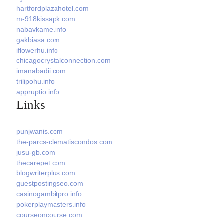
hartfordplazahotel.com
m-918kissapk.com
nabavkame.info
gakbiasa.com
iflowerhu.info
chicagocrystalconnection.com
imanabadii.com
trilipohu.info
appruptio.info
Links
punjwanis.com
the-parcs-clematiscondos.com
jusu-gb.com
thecarepet.com
blogwriterplus.com
guestpostingseo.com
casinogambitpro.info
pokerplaymasters.info
courseoncourse.com