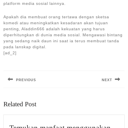
platform media sosial lainnya.
Apakah dia membuat orang tertawa dengan sketsa
komedi atau meningkatkan kesadaran akan tujuan
penting, Aladdin666 adalah kekuatan yang harus
diperhitungkan di dunia media sosial. Mengawasi bintang
yang sedang naik daun ini saat ia terus membuat tanda
pada lanskap digital.
[ad_2]
Post
navigation
PREVIOUS
NEXT
Previous
Next
post:
post:
Related Post
Temukan manfaat menggunakan