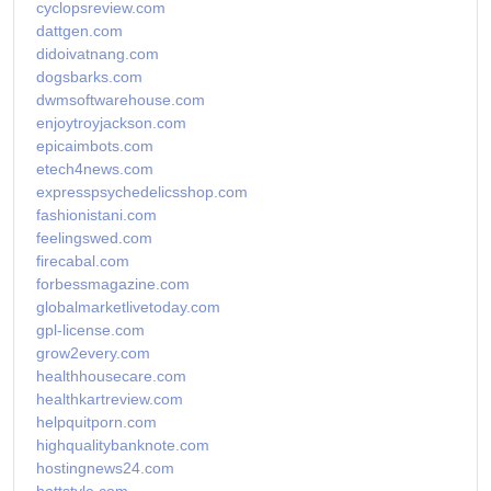
cyclopsreview.com
dattgen.com
didoivatnang.com
dogsbarks.com
dwmsoftwarehouse.com
enjoytroyjackson.com
epicaimbots.com
etech4news.com
expresspsychedelicsshop.com
fashionistani.com
feelingswed.com
firecabal.com
forbessmagazine.com
globalmarketlivetoday.com
gpl-license.com
grow2every.com
healthhousecare.com
healthkartreview.com
helpquitporn.com
highqualitybanknote.com
hostingnews24.com
hottstyle.com