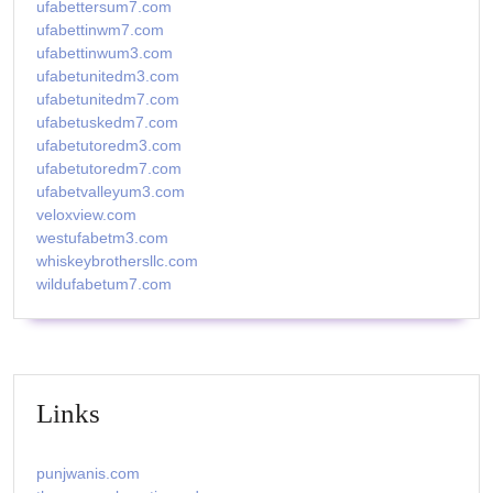
ufabettersum7.com
ufabettinwm7.com
ufabettinwum3.com
ufabetunitedm3.com
ufabetunitedm7.com
ufabetuskedm7.com
ufabetutoredm3.com
ufabetutoredm7.com
ufabetvalleyum3.com
veloxview.com
westufabetm3.com
whiskeybrothersllc.com
wildufabetum7.com
Links
punjwanis.com