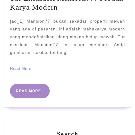
Tur
Karya Modern
Eksklusif
[ad_1] Mansion77 bukan sekadar properti mewah
Mansion77:
yang ada di pasaran. Ini adalah mahakarya modern
Sebuah
yang mendefinisikan ulang makna hidup mewah. Tur
Karya
eksklusif Mansion77 ini akan memberi Anda
Modern
gambaran sekilas tentang
Read
Read More
More
READ
READ MORE
MORE
Search