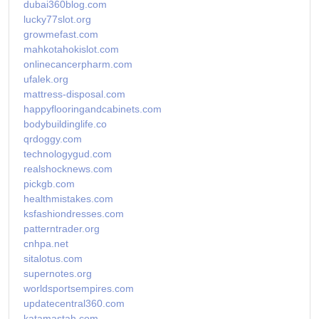
dubai360blog.com
lucky77slot.org
growmefast.com
mahkotahokislot.com
onlinecancerpharm.com
ufalek.org
mattress-disposal.com
happyflooringandcabinets.com
bodybuildinglife.co
qrdoggy.com
technologygud.com
realshocknews.com
pickgb.com
healthmistakes.com
ksfashiondresses.com
patterntrader.org
cnhpa.net
sitalotus.com
supernotes.org
worldsportsempires.com
updatecentral360.com
katamastah.com