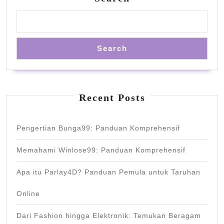
Search
Recent Posts
Pengertian Bunga99: Panduan Komprehensif
Memahami Winlose99: Panduan Komprehensif
Apa itu Parlay4D? Panduan Pemula untuk Taruhan
Online
Dari Fashion hingga Elektronik: Temukan Beragam