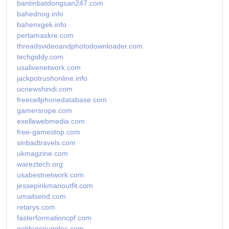
bantinbatdongsan247.com
bahednog.info
bahenxgek.info
pertamaskre.com
threadsvideoandphotodownloader.com
techgiddy.com
usalivenetwork.com
jackpotrushonline.info
ucnewshindi.com
freecellphonedatabase.com
gamersrope.com
exellewebmedia.com
free-gamestop.com
sinbadtravels.com
ukmagzine.com
wareztech.org
usabestnetwork.com
jessepinkmanoutfit.com
umailsend.com
retarys.com
fasterformationcpf.com
goldensnuggles.com