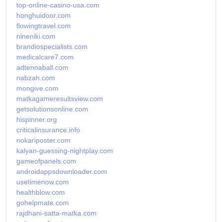
top-online-casino-usa.com
honghuidoor.com
flowingtravel.com
nineniki.com
brandiospecialists.com
medicalcare7.com
adtennaball.com
nabzah.com
mongive.com
matkagameresultsview.com
getsolutionsonline.com
hispinner.org
criticalinsurance.info
nokariposter.com
kalyan-guessing-nightplay.com
gameofpanels.com
androidappsdownloader.com
usetimenow.com
healthblow.com
gohelpmate.com
rajdhani-satta-matka.com