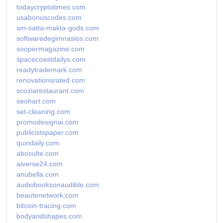
todaycryptotimes.com
usabonuscodes.com
sm-satta-makta-gods.com
softwaredegimnasios.com
soopermagazine.com
spacecoastdailys.com
readytrademark.com
renovationsrated.com
scoziarestaurant.com
seohart.com
set-cleaning.com
promodesignai.com
publicistspaper.com
quindaily.com
abosulte.com
aiverse24.com
anubella.com
audiobooksonaudible.com
beautenetwork.com
bitcoin-tracing.com
bodyandshapes.com