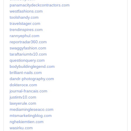
panamacitydeckcontractors.com
westfashions.com
toolshandy.com
travelstager.com
trendinspires.com
rannyephul.com
reportradar360.com
swaggyfashion.com
taraftariumtv10.com
questionquery.com
bodybuildinglegend.com
brilliant-nails.com
dandr-photography.com
dokteroce.com
journal-francais.com
justintv10.com
lawyerule.com
mediamingleseaco.com
mtsmarketingblog.com
nghekiemtien.com
wasirku.com