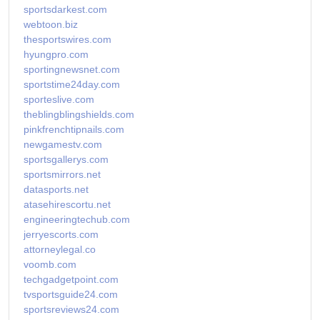
sportsdarkest.com
webtoon.biz
thesportswires.com
hyungpro.com
sportingnewsnet.com
sportstime24day.com
sporteslive.com
theblingblingshields.com
pinkfrenchtipnails.com
newgamestv.com
sportsgallerys.com
sportsmirrors.net
datasports.net
atasehirescortu.net
engineeringtechub.com
jerryescorts.com
attorneylegal.co
voomb.com
techgadgetpoint.com
tvsportsguide24.com
sportsreviews24.com