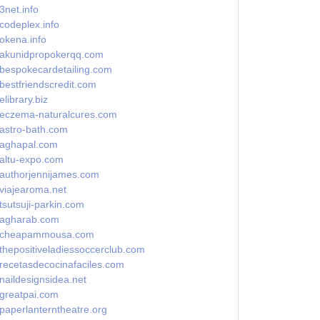
3net.info
codeplex.info
okena.info
akunidpropokerqq.com
bespokecardetailing.com
bestfriendscredit.com
elibrary.biz
eczema-naturalcures.com
astro-bath.com
aghapal.com
altu-expo.com
authorjennijames.com
viajearoma.net
tsutsuji-parkin.com
agharab.com
cheapammousa.com
thepositiveladiessoccerclub.com
recetasdecocinafaciles.com
naildesignsidea.net
greatpai.com
paperlanterntheatre.org