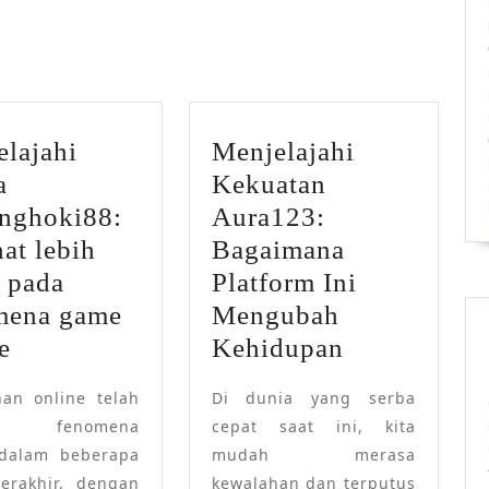
Next
post:
lajahi
Menjelajahi
a
Kekuatan
nghoki88:
Aura123:
at lebih
Bagaimana
 pada
Platform Ini
mena game
Mengubah
Menjelajahi
Menjelajahi
e
Kehidupan
Dunia
Kekuatan
an online telah
Di dunia yang serba
Warunghoki88:
Aura123:
di fenomena
cepat saat ini, kita
Melihat
Bagaimana
 dalam beberapa
mudah merasa
lebih
Platform
erakhir, dengan
kewalahan dan terputus