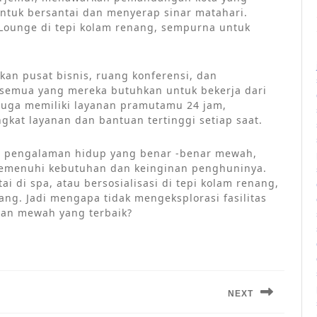
tuk bersantai dan menyerap sinar matahari.
Lounge di tepi kolam renang, sempurna untuk
rkan pusat bisnis, ruang konferensi, dan
semua yang mereka butuhkan untuk bekerja dari
 juga memiliki layanan pramutamu 24 jam,
at layanan dan bantuan tertinggi setiap saat.
n pengalaman hidup yang benar -benar mewah,
 memenuhi kebutuhan dan keinginan penghuninya.
i di spa, atau bersosialisasi di tepi kolam renang,
ng. Jadi mengapa tidak mengeksplorasi fasilitas
pan mewah yang terbaik?
NEXT