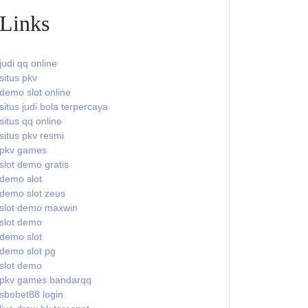
Links
judi qq online
situs pkv
demo slot online
situs judi bola terpercaya
situs qq online
situs pkv resmi
pkv games
slot demo gratis
demo slot
demo slot zeus
slot demo maxwin
slot demo
demo slot
demo slot pg
slot demo
pkv games bandarqq
sbobet88 login