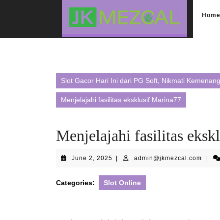
Skip
to
Hom
content
Slot Gacor Hari Ini dari PG Soft, Nikmati Kemenan
Menjelajahi fasilitas eksklusif Marina77
Menjelajahi fasilitas eks
June
admi
June 2, 2025
|
admin@jkmezcal.com
|
2,
2025
Categories:
Slot Online