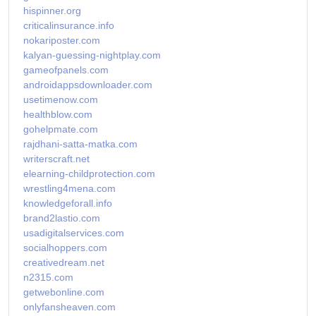
hispinner.org
criticalinsurance.info
nokariposter.com
kalyan-guessing-nightplay.com
gameofpanels.com
androidappsdownloader.com
usetimenow.com
healthblow.com
gohelpmate.com
rajdhani-satta-matka.com
writerscraft.net
elearning-childprotection.com
wrestling4mena.com
knowledgeforall.info
brand2lastio.com
usadigitalservices.com
socialhoppers.com
creativedream.net
n2315.com
getwebonline.com
onlyfansheaven.com