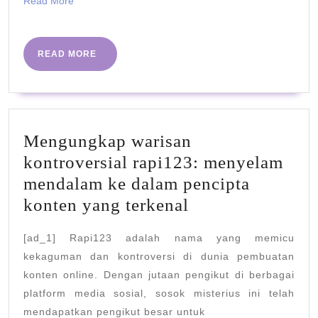
Read
Read More
Maxwin88
More
READ
READ MORE
MORE
Mengungkap warisan
kontroversial rapi123: menyelam
mendalam ke dalam pencipta
Mengungkap
konten yang terkenal
warisan
[ad_1] Rapi123 adalah nama yang memicu
kontroversial
kekaguman dan kontroversi di dunia pembuatan
rapi123:
konten online. Dengan jutaan pengikut di berbagai
menyelam
platform media sosial, sosok misterius ini telah
mendalam
mendapatkan pengikut besar untuk