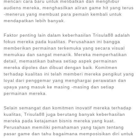
mencari cara baru untuk melibatkan dan menghibur
audiens mereka, menghasilkan aliran game hit yang terus
-menerus yang membuat para pemain kembali untuk
mendapatkan lebih banyak.
Faktor penting lain dalam keberhasilan Trisula88 adalah
fokus mereka pada kualitas. Perusahaan ini bangga
memberikan permainan terkemuka yang secara visual
memukau dan sangat menarik. Mereka memperhatikan
detail, memastikan bahwa setiap aspek permainan
mereka dipoles dan dibuat dengan baik. Komitmen
terhadap kualitas ini telah memberi mereka pengikut yang
loyal dari penggemar yang menghargai perawatan dan
upaya yang masuk ke masing -masing dan setiap
permainan mereka.
Selain semangat dan komitmen inovatif mereka terhadap
kualitas, Trisula88 juga berutang banyak keberhasilan
mereka pada ketajaman bisnis mereka yang kuat.
Perusahaan memiliki pemahaman yang tajam tentang
pasar game dan tahu bagaimana memposisikan diri untuk