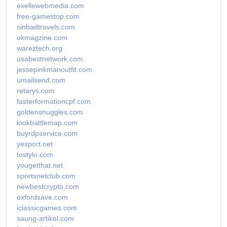
exellewebmedia.com
free-gamestop.com
sinbadtravels.com
ukmagzine.com
wareztech.org
usabestnetwork.com
jessepinkmanoutfit.com
umailsend.com
retarys.com
fasterformationcpf.com
goldensnuggles.com
lookbattlemap.com
buyrdpservice.com
yesport.net
tostylo.com
yougetthat.net
sportsnetclub.com
newbestcrypto.com
oxfordsave.com
iclassicgames.com
saung-artikel.com