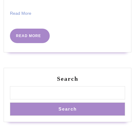
ke
Read
Read More
dalam
More
pencipta
konten
READ
READ MORE
yang
MORE
terkenal
Search
Search