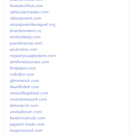
thebalochhal.com
vehicularmaster.com
vibesaccent.com
ampajavierdemiguel.org
brainboosters.co
amberlately.com
joycebriscoe.com
aicarmina.com
mypartysupplystore.com
annforwisconsin.com
findjaipur.com
cultofjim.com
glimmerick.com
davidfollett.com
newcollegebeat.com
reverbnewyork.com
skinmerch.com
usvisaforum.com
bestmovierulz.com
jagalchi-trade.com
loopersound.com