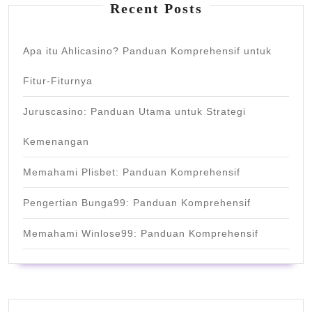
Recent Posts
Apa itu Ahlicasino? Panduan Komprehensif untuk
Fitur-Fiturnya
Juruscasino: Panduan Utama untuk Strategi
Kemenangan
Memahami Plisbet: Panduan Komprehensif
Pengertian Bunga99: Panduan Komprehensif
Memahami Winlose99: Panduan Komprehensif