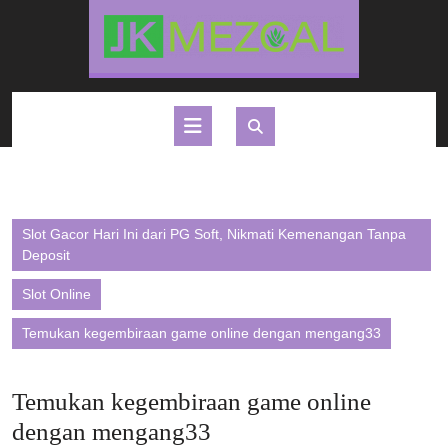
Skip
to
content
Open
Button
Slot Gacor Hari Ini dari PG Soft, Nikmati Kemenangan Tanpa
Deposit
Slot Online
Temukan kegembiraan game online dengan mengang33
Temukan kegembiraan game online
dengan mengang33