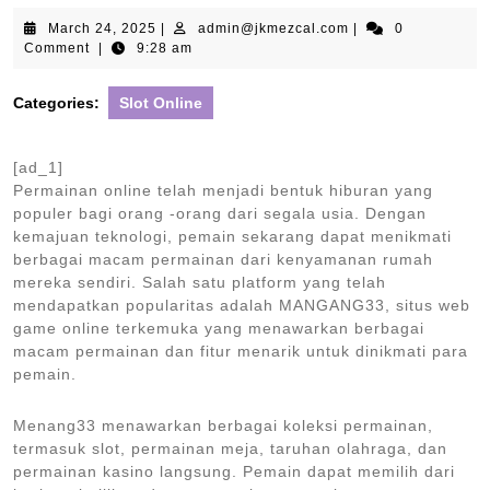
March
admin@jkmezcal.c
March 24, 2025
|
admin@jkmezcal.com
|
0
24,
Comment
|
9:28 am
2025
Categories:
Slot Online
[ad_1]
Permainan online telah menjadi bentuk hiburan yang
populer bagi orang -orang dari segala usia. Dengan
kemajuan teknologi, pemain sekarang dapat menikmati
berbagai macam permainan dari kenyamanan rumah
mereka sendiri. Salah satu platform yang telah
mendapatkan popularitas adalah MANGANG33, situs web
game online terkemuka yang menawarkan berbagai
macam permainan dan fitur menarik untuk dinikmati para
pemain.
Menang33 menawarkan berbagai koleksi permainan,
termasuk slot, permainan meja, taruhan olahraga, dan
permainan kasino langsung. Pemain dapat memilih dari