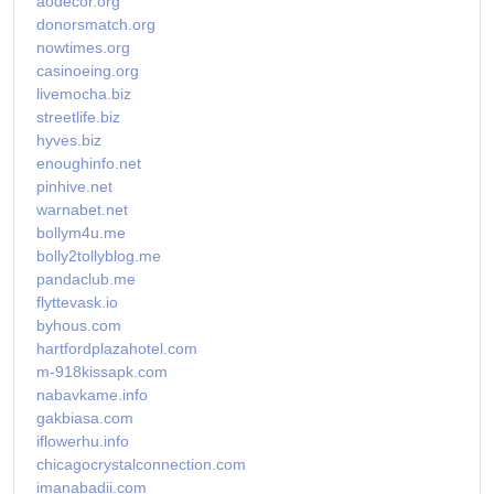
aodecor.org
donorsmatch.org
nowtimes.org
casinoeing.org
livemocha.biz
streetlife.biz
hyves.biz
enoughinfo.net
pinhive.net
warnabet.net
bollym4u.me
bolly2tollyblog.me
pandaclub.me
flyttevask.io
byhous.com
hartfordplazahotel.com
m-918kissapk.com
nabavkame.info
gakbiasa.com
iflowerhu.info
chicagocrystalconnection.com
imanabadii.com