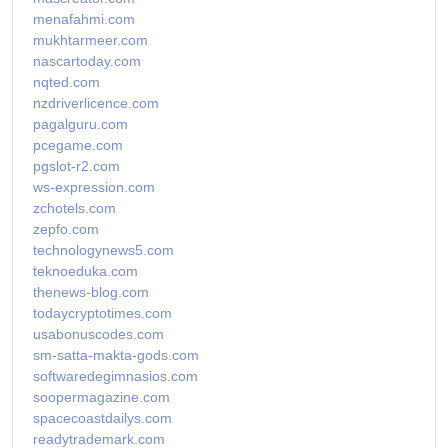
menafahmi.com
mukhtarmeer.com
nascartoday.com
nqted.com
nzdriverlicence.com
pagalguru.com
pcegame.com
pgslot-r2.com
ws-expression.com
zchotels.com
zepfo.com
technologynews5.com
teknoeduka.com
thenews-blog.com
todaycryptotimes.com
usabonuscodes.com
sm-satta-makta-gods.com
softwaredegimnasios.com
soopermagazine.com
spacecoastdailys.com
readytrademark.com