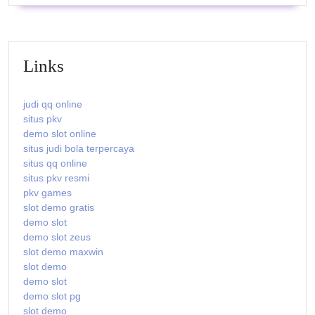
Links
judi qq online
situs pkv
demo slot online
situs judi bola terpercaya
situs qq online
situs pkv resmi
pkv games
slot demo gratis
demo slot
demo slot zeus
slot demo maxwin
slot demo
demo slot
demo slot pg
slot demo