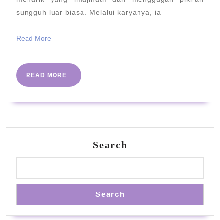
sungguh luar biasa. Melalui karyanya, ia
Read
Read More
More
READ
READ MORE
MORE
Search
Search