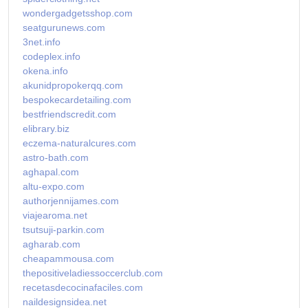
wondergadgetsshop.com
seatgurunews.com
3net.info
codeplex.info
okena.info
akunidpropokerqq.com
bespokecardetailing.com
bestfriendscredit.com
elibrary.biz
eczema-naturalcures.com
astro-bath.com
aghapal.com
altu-expo.com
authorjennijames.com
viajearoma.net
tsutsuji-parkin.com
agharab.com
cheapammousa.com
thepositiveladiessoccerclub.com
recetasdecocinafaciles.com
naildesignsidea.net