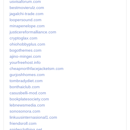
usvisaforum.com
bestmovierulz.com
jagalchi-trade.com
loopersound.com
minapenelope.com
justicereformalliance.com
cryptoglax.com
ohiohobbyplus.com
bogothemes.com
ajino-mingei.com
yourfreehost.info
cheapnorthfacejacketsm.com
gurjoshhomes.com
tombradydiet.com
bonthaiclub.com
casusbelli-mod.com
bookplatesociety.com
lebnewsmedia.com
sonosonora.com
linkuusinternasional1.com
friendsroll.com
spiderclothing.net