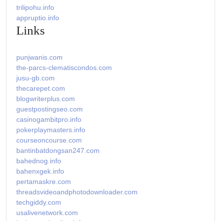
trilipohu.info
appruptio.info
Links
punjwanis.com
the-parcs-clematiscondos.com
jusu-gb.com
thecarepet.com
blogwriterplus.com
guestpostingseo.com
casinogambitpro.info
pokerplaymasters.info
courseoncourse.com
bantinbatdongsan247.com
bahednog.info
bahenxgek.info
pertamaskre.com
threadsvideoandphotodownloader.com
techgiddy.com
usalivenetwork.com