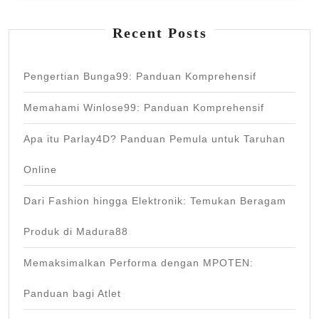
Recent Posts
Pengertian Bunga99: Panduan Komprehensif
Memahami Winlose99: Panduan Komprehensif
Apa itu Parlay4D? Panduan Pemula untuk Taruhan
Online
Dari Fashion hingga Elektronik: Temukan Beragam
Produk di Madura88
Memaksimalkan Performa dengan MPOTEN:
Panduan bagi Atlet