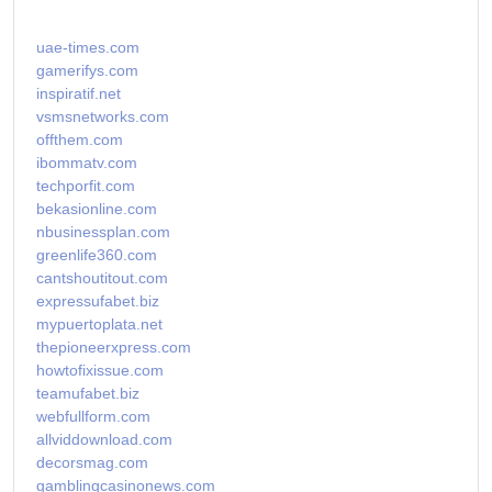
uae-times.com
gamerifys.com
inspiratif.net
vsmsnetworks.com
offthem.com
ibommatv.com
techporfit.com
bekasionline.com
nbusinessplan.com
greenlife360.com
cantshoutitout.com
expressufabet.biz
mypuertoplata.net
thepioneerxpress.com
howtofixissue.com
teamufabet.biz
webfullform.com
allviddownload.com
decorsmag.com
gamblingcasinonews.com