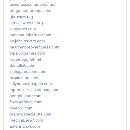
universitiesofamerica.net
progameofbrands.com
qbreview.org
servicewueste.org
zippyrevs.com
matkanumbernow.com
myjobcirculars.com
healthmoreoverfitness.com
topslotxgames.com
routerloggnet.net
dantella6.com
slotsgamesone.com
hispinzone.com
kalyanbazarnights.com
top-online-casino-usa.com
honghuidoor.com
flowingtravel.com
nineniki.com
brandiospecialists.com
medicalcare7.com
adtennaball.com