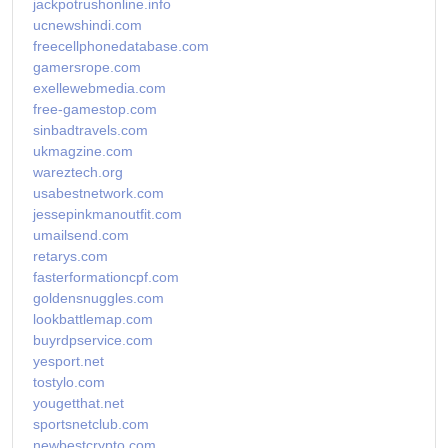
jackpotrushonline.info
ucnewshindi.com
freecellphonedatabase.com
gamersrope.com
exellewebmedia.com
free-gamestop.com
sinbadtravels.com
ukmagzine.com
wareztech.org
usabestnetwork.com
jessepinkmanoutfit.com
umailsend.com
retarys.com
fasterformationcpf.com
goldensnuggles.com
lookbattlemap.com
buyrdpservice.com
yesport.net
tostylo.com
yougetthat.net
sportsnetclub.com
newbestcrypto.com