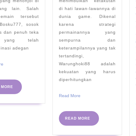
yang menonjol di
menimbulkan ketakutan
Bosku777:
Warungh
ang lain. Salah
di hati lawan-lawannya di
Bagaimana
Mendala
emain tersebut
dunia game. Dikenal
satu
Strategi
Bosku777, sosok
karena strategi
us dan penuh teka
permainannya yang
pemain
Permain
 yang telah
sempurna dan
mendominasi
inasi adegan
keterampilannya yang tak
adegan
tertandingi,
game
Read
Warunghoki88 adalah
re
More
kekuatan yang harus
diperhitungkan
READ
 MORE
MORE
Read
Read More
More
READ
READ MORE
MORE