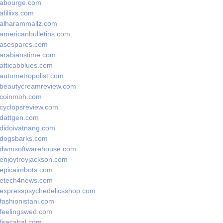
abourge.com
afiliixs.com
alharammallz.com
americanbulletins.com
asespares.com
arabianstime.com
atticabblues.com
autometropolist.com
beautycreamreview.com
coinmoh.com
cyclopsreview.com
dattgen.com
didoivatnang.com
dogsbarks.com
dwmsoftwarehouse.com
enjoytroyjackson.com
epicaimbots.com
etech4news.com
expresspsychedelicsshop.com
fashionistani.com
feelingswed.com
firecabal.com