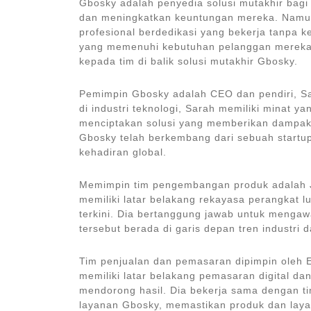
Gbosky adalah penyedia solusi mutakhir bagi
dan meningkatkan keuntungan mereka. Namun 
profesional berdedikasi yang bekerja tanpa k
yang memenuhi kebutuhan pelanggan mereka.
kepada tim di balik solusi mutakhir Gbosky.
Pemimpin Gbosky adalah CEO dan pendiri, Sa
di industri teknologi, Sarah memiliki minat ya
menciptakan solusi yang memberikan dampak
Gbosky telah berkembang dari sebuah startu
kehadiran global.
Memimpin tim pengembangan produk adalah Jo
memiliki latar belakang rekayasa perangkat
terkini. Dia bertanggung jawab untuk meng
tersebut berada di garis depan tren industr
Tim penjualan dan pemasaran dipimpin oleh E
memiliki latar belakang pemasaran digital
mendorong hasil. Dia bekerja sama dengan 
layanan Gbosky, memastikan produk dan laya