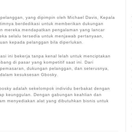
 pelanggan, yang dipimpin oleh Michael Davis, Kepala
timnya berdedikasi untuk memberikan dukungan
an mereka mendapatkan pengalaman yang lancar
ka selalu tersedia untuk menjawab pertanyaan,
n kepada pelanggan bila diperlukan.
si ini bekerja tanpa kenal lelah untuk menciptakan
ang di pasar yang kompetitif saat ini. Dari
pemasaran, dukungan pelanggan, dan seterusnya,
 dalam kesuksesan Gbosky.
 Gbosky adalah sekelompok individu berbakat dengan
dap keunggulan. Dengan gabungan keahlian dan
am menyediakan alat yang dibutuhkan bisnis untuk