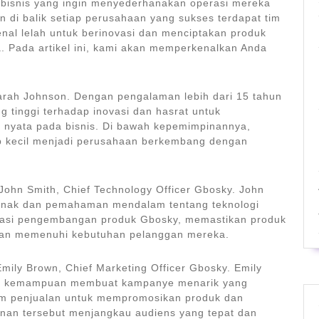
 bisnis yang ingin menyederhanakan operasi mereka
di balik setiap perusahaan yang sukses terdapat tim
enal lelah untuk berinovasi dan menciptakan produk
 Pada artikel ini, kami akan memperkenalkan Anda
rah Johnson. Dengan pengalaman lebih dari 15 tahun
ng tinggi terhadap inovasi dan hasrat untuk
 nyata pada bisnis. Di bawah kepemimpinannya,
p kecil menjadi perusahaan berkembang dengan
hn Smith, Chief Technology Officer Gbosky. John
 lunak dan pemahaman mendalam tentang teknologi
awasi pengembangan produk Gbosky, memastikan produk
i dan memenuhi kebutuhan pelanggan mereka.
mily Brown, Chief Marketing Officer Gbosky. Emily
 dan kemampuan membuat kampanye menarik yang
tim penjualan untuk mempromosikan produk dan
nan tersebut menjangkau audiens yang tepat dan