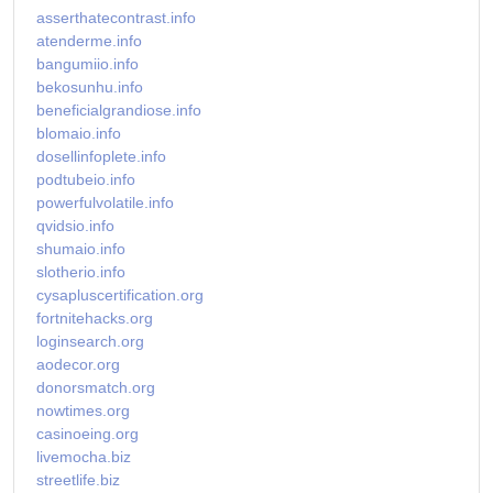
asserthatecontrast.info
atenderme.info
bangumiio.info
bekosunhu.info
beneficialgrandiose.info
blomaio.info
dosellinfoplete.info
podtubeio.info
powerfulvolatile.info
qvidsio.info
shumaio.info
slotherio.info
cysapluscertification.org
fortnitehacks.org
loginsearch.org
aodecor.org
donorsmatch.org
nowtimes.org
casinoeing.org
livemocha.biz
streetlife.biz