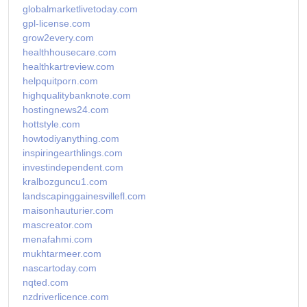
globalmarketlivetoday.com
gpl-license.com
grow2every.com
healthhousecare.com
healthkartreview.com
helpquitporn.com
highqualitybanknote.com
hostingnews24.com
hottstyle.com
howtodiyanything.com
inspiringearthlings.com
investindependent.com
kralbozguncu1.com
landscapinggainesvillefl.com
maisonhauturier.com
mascreator.com
menafahmi.com
mukhtarmeer.com
nascartoday.com
nqted.com
nzdriverlicence.com