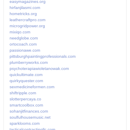
easymagazines.org
hirfanjilasmi.com
hometricks.org
leathercraftpro.com
microgridpower.org
mixiqo.com
needglobe.com
ortocoach.com
passionawe.com
pittsburghpaintingprofessionals.com
plumberryworks.com
psychoterapiawioletanowak.com
quickultimate.com
quirkyquester.com
sexmedicineformen.com
shiftripple.com
slotterpercaya.co
smartcoolbox.com
sohanjitfinances.com
soulfulhousemusic.net
sparklooms.com
tacticalcontractingllc.com