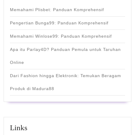
Memahami Plisbet: Panduan Komprehensif
Pengertian Bunga99: Panduan Komprehensif
Memahami Winlose99: Panduan Komprehensif
Apa itu Parlay4D? Panduan Pemula untuk Taruhan
Online
Dari Fashion hingga Elektronik: Temukan Beragam
Produk di Madura88
Links