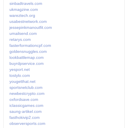
sinbadtravels.com
ukmagzine.com
wareztech.org
usabestnetwork.com
jessepinkmanoutfit.com
umailsend.com
retarys.com
fasterformationcpf.com
goldensnuggles.com
lookbattlemap.com
buyrdpservice.com
yesport.net
tostylo.com
yougetthat.net
sportsnetclub.com
newbestcrypto.com
oxfordsave.com
iclassicgames.com
saung-artikel.com
fasthokivip2.com
observersports.com