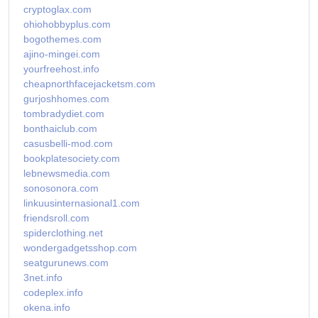
cryptoglax.com
ohiohobbyplus.com
bogothemes.com
ajino-mingei.com
yourfreehost.info
cheapnorthfacejacketsm.com
gurjoshhomes.com
tombradydiet.com
bonthaiclub.com
casusbelli-mod.com
bookplatesociety.com
lebnewsmedia.com
sonosonora.com
linkuusinternasional1.com
friendsroll.com
spiderclothing.net
wondergadgetsshop.com
seatgurunews.com
3net.info
codeplex.info
okena.info