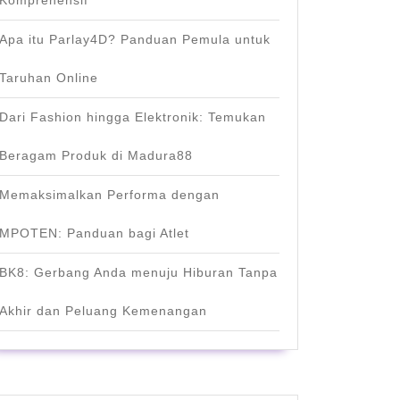
Komprehensif
Apa itu Parlay4D? Panduan Pemula untuk
Taruhan Online
Dari Fashion hingga Elektronik: Temukan
Beragam Produk di Madura88
Memaksimalkan Performa dengan
MPOTEN: Panduan bagi Atlet
BK8: Gerbang Anda menuju Hiburan Tanpa
Akhir dan Peluang Kemenangan