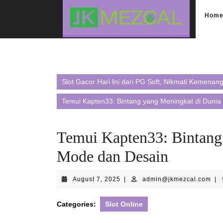
Skip
to
Hom
content
Slot Gacor Hari Ini dari PG Soft, Nikmati Kemenan
Temui Kapten33: Bintang yang Meningkat di Duni
Temui Kapten33: Bintang
Mode dan Desain
August
adm
August 7, 2025
|
admin@jkmezcal.com
|
7,
2025
Categories:
Slot Online