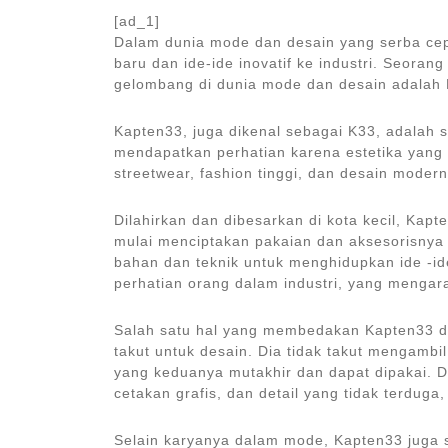
[ad_1]
Dalam dunia mode dan desain yang serba cep
baru dan ide-ide inovatif ke industri. Seora
gelombang di dunia mode dan desain adalah
Kapten33, juga dikenal sebagai K33, adalah
mendapatkan perhatian karena estetika yang
streetwear, fashion tinggi, dan desain moder
Dilahirkan dan dibesarkan di kota kecil, Kapt
mulai menciptakan pakaian dan aksesorisnya 
bahan dan teknik untuk menghidupkan ide -id
perhatian orang dalam industri, yang mengar
Salah satu hal yang membedakan Kapten33 da
takut untuk desain. Dia tidak takut mengambi
yang keduanya mutakhir dan dapat dipakai. 
cetakan grafis, dan detail yang tidak terdug
Selain karyanya dalam mode, Kapten33 juga s