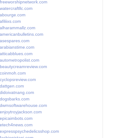
freeworshipnetwork.com
watercraftllc.com
abourge.com
afiliixs.com
alharammallz.com
americanbulletins.com
asespares.com
arabianstime.com
atticabblues.com
autometropolist.com
beautycreamreview.com
coinmoh.com
cyclopsreview.com
dattgen.com
didoivatnang.com
dogsbarks.com
dwmsoftwarehouse.com
enjoytroyjackson.com
epicaimbots.com
etech4news.com
expresspsychedelicsshop.com
fashionistani.com