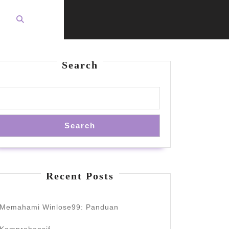
Search
Search
Recent Posts
Memahami Winlose99: Panduan