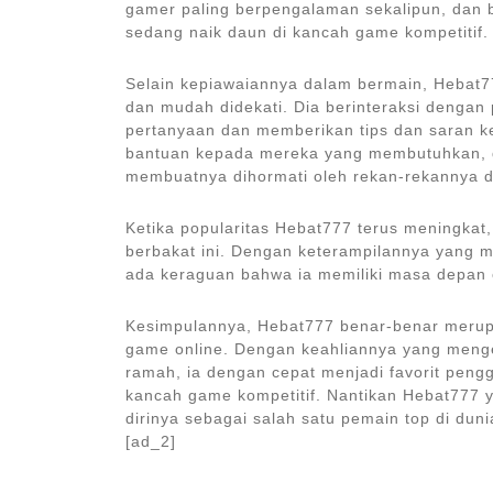
gamer paling berpengalaman sekalipun, dan
sedang naik daun di kancah game kompetitif.
Selain kepiawaiannya dalam bermain, Hebat7
dan mudah didekati. Dia berinteraksi dengan
pertanyaan dan memberikan tips dan saran k
bantuan kepada mereka yang membutuhkan, dan
membuatnya dihormati oleh rekan-rekannya d
Ketika popularitas Hebat777 terus meningka
berbakat ini. Dengan keterampilannya yang me
ada keraguan bahwa ia memiliki masa depan 
Kesimpulannya, Hebat777 benar-benar merup
game online. Dengan keahliannya yang menge
ramah, ia dengan cepat menjadi favorit pen
kancah game kompetitif. Nantikan Hebat777
dirinya sebagai salah satu pemain top di dun
[ad_2]
Post