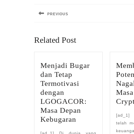
navigation
PREVIOUS
Previous
post:
Related Post
Menjadi Bugar
Memb
dan Tetap
Poten
Termotivasi
Naga
dengan
Masa
LGOGACOR:
Cryp
Masa Depan
[ad_1]
Menjadi
Kebugaran
telah m
Bugar
keuang
[ad_1] Di dunia yang