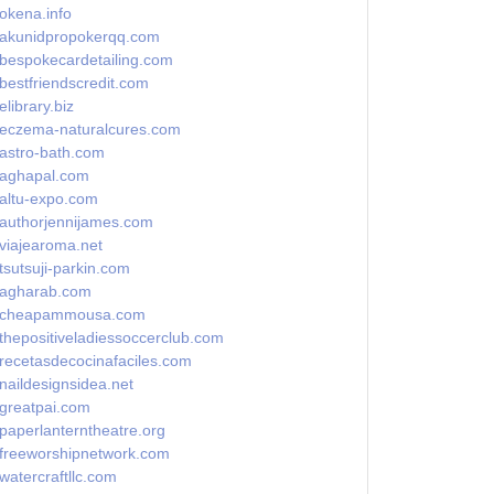
okena.info
akunidpropokerqq.com
bespokecardetailing.com
bestfriendscredit.com
elibrary.biz
eczema-naturalcures.com
astro-bath.com
aghapal.com
altu-expo.com
authorjennijames.com
viajearoma.net
tsutsuji-parkin.com
agharab.com
cheapammousa.com
thepositiveladiessoccerclub.com
recetasdecocinafaciles.com
naildesignsidea.net
greatpai.com
paperlanterntheatre.org
freeworshipnetwork.com
watercraftllc.com