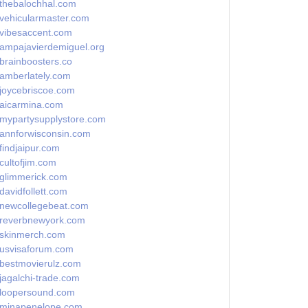
212:
thebalochhal.com
vehicularmaster.com
vibesaccent.com
nya
ampajavierdemiguel.org
brainboosters.co
amberlately.com
apa
joycebriscoe.com
aicarmina.com
f
mypartysupplystore.com
annforwisconsin.com
findjaipur.com
cultofjim.com
glimmerick.com
davidfollett.com
newcollegebeat.com
reverbnewyork.com
skinmerch.com
usvisaforum.com
bestmovierulz.com
jagalchi-trade.com
loopersound.com
minapenelope.com