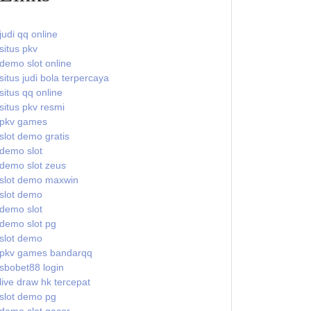
judi qq online
situs pkv
demo slot online
situs judi bola terpercaya
situs qq online
situs pkv resmi
pkv games
slot demo gratis
demo slot
demo slot zeus
slot demo maxwin
slot demo
demo slot
demo slot pg
slot demo
pkv games bandarqq
sbobet88 login
live draw hk tercepat
slot demo pg