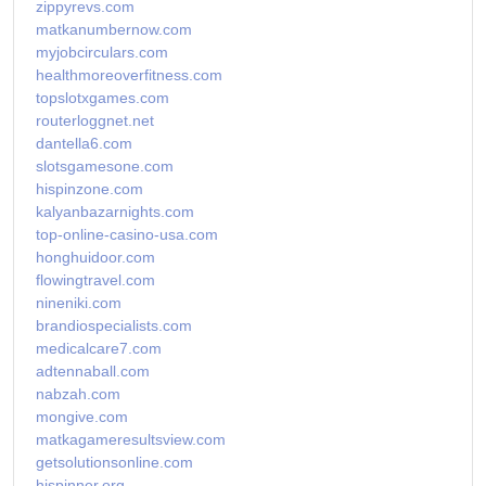
zippyrevs.com
matkanumbernow.com
myjobcirculars.com
healthmoreoverfitness.com
topslotxgames.com
routerloggnet.net
dantella6.com
slotsgamesone.com
hispinzone.com
kalyanbazarnights.com
top-online-casino-usa.com
honghuidoor.com
flowingtravel.com
nineniki.com
brandiospecialists.com
medicalcare7.com
adtennaball.com
nabzah.com
mongive.com
matkagameresultsview.com
getsolutionsonline.com
hispinner.org