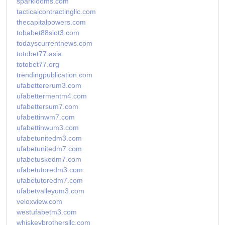
sparklooms.com
tacticalcontractingllc.com
thecapitalpowers.com
tobabet88slot3.com
todayscurrentnews.com
totobet77.asia
totobet77.org
trendingpublication.com
ufabettererum3.com
ufabettermentm4.com
ufabettersum7.com
ufabettinwm7.com
ufabettinwum3.com
ufabetunitedm3.com
ufabetunitedm7.com
ufabetuskedm7.com
ufabetutoredm3.com
ufabetutoredm7.com
ufabetvalleyum3.com
veloxview.com
westufabetm3.com
whiskeybrothersllc.com