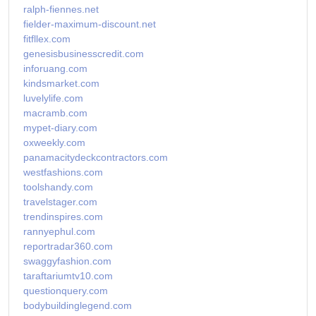
ralph-fiennes.net
fielder-maximum-discount.net
fitfllex.com
genesisbusinesscredit.com
inforuang.com
kindsmarket.com
luvelylife.com
macramb.com
mypet-diary.com
oxweekly.com
panamacitydeckcontractors.com
westfashions.com
toolshandy.com
travelstager.com
trendinspires.com
rannyephul.com
reportradar360.com
swaggyfashion.com
taraftariumtv10.com
questionquery.com
bodybuildinglegend.com