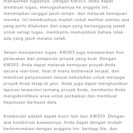
manajemen tugasnya. Dengan KW303, Anda dapat
membuat tugas, menugaskannya ke anggota tim,
menetapkan tanggal jatuh tempo, dan melacak kemajuan
mereka. Ini membuatnya mudah untuk melihat sekilas apa
yang perlu dilakukan dan siapa yang bertanggung jawab
untuk setiap tugas, membantu memastikan bahwa tidak
ada yang jatuh melalui celah.
Selain manajemen tugas, KW303 juga menawarkan fitur
pelacakan dan pelaporan proyek yang kuat. Dengan
KW303, Anda dapat melacak kemajuan proyek Anda
secara real-time, lihat di mana bottleneck terjadi, dan
membuat penyesuaian sesuai kebutuhan untuk menjaga
proyek Anda tetap di jalur. Anda juga dapat menghasilkan
laporan terperinci tentang proyek Anda, membantu Anda
mengidentifikasi area untuk perbaikan dan membuat
keputusan berbasis data.
Kolaborasi adalah aspek kunci lain dari KW303. Dengan
alat kolaborasi bawaannya, Anda dapat dengan mudah
berkomunikasi dengan anggota tim, berbagi file, dan