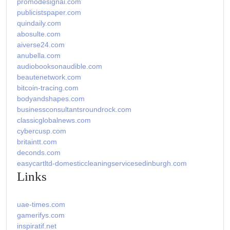
promodesignai.com
publicistspaper.com
quindaily.com
abosulte.com
aiverse24.com
anubella.com
audiobooksonaudible.com
beautenetwork.com
bitcoin-tracing.com
bodyandshapes.com
businessconsultantsroundrock.com
classicglobalnews.com
cybercusp.com
britaintt.com
deconds.com
easycartltd-domesticcleaningservicesedinburgh.com
Links
uae-times.com
gamerifys.com
inspiratif.net