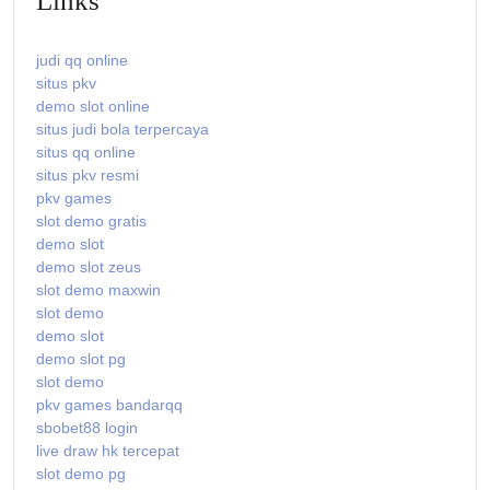
Links
judi qq online
situs pkv
demo slot online
situs judi bola terpercaya
situs qq online
situs pkv resmi
pkv games
slot demo gratis
demo slot
demo slot zeus
slot demo maxwin
slot demo
demo slot
demo slot pg
slot demo
pkv games bandarqq
sbobet88 login
live draw hk tercepat
slot demo pg