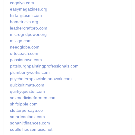
cogniyo.com
easymagazines.org
hirfanjilasmi.com
hometricks.org
leathercraftpro.com
microgridpower.org
mixiqo.com
needglobe.com
ortocoach.com
passionawe.com
pittsburghpaintingprofessionals.com
plumberryworks.com
psychoterapiawioletanowak.com
quickultimate.com
quirkyquester.com
sexmedicineformen.com
shiftripple.com
slotterpercaya.co
smartcoolbox.com
sohanjitfinances.com
soulfulhousemusic.net