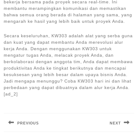
bekerja bersama pada proyek secara real-time. Ini
membantu merampingkan komunikasi dan memastikan
bahwa semua orang berada di halaman yang sama, yang
mengarah ke hasil yang lebih baik untuk proyek Anda.
Secara keseluruhan, KW303 adalah alat yang serba guna
dan kuat yang dapat membantu Anda merevolusi alur
kerja Anda. Dengan menggunakan KW303 untuk
mengatur tugas Anda, melacak proyek Anda, dan
berkolaborasi dengan anggota tim, Anda dapat membawa
produktivitas Anda ke tingkat berikutnya dan mencapai
kesuksesan yang lebih besar dalam upaya bisnis Anda.
Jadi mengapa menunggu? Coba KW303 hari ini dan lihat
perbedaan yang dapat dibuatnya dalam alur kerja Anda.
[ad_2]
Post
navigation
PREVIOUS
NEXT
Previous
Next
post:
post: