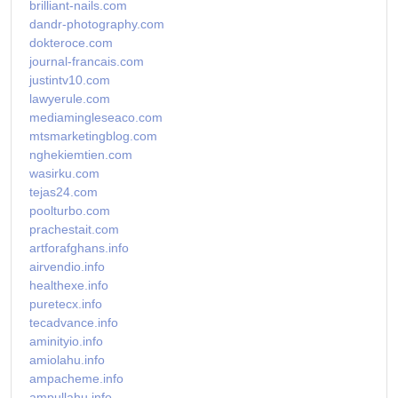
brilliant-nails.com
dandr-photography.com
dokteroce.com
journal-francais.com
justintv10.com
lawyerule.com
mediamingleseaco.com
mtsmarketingblog.com
nghekiemtien.com
wasirku.com
tejas24.com
poolturbo.com
prachestait.com
artforafghans.info
airvendio.info
healthexe.info
puretecx.info
tecadvance.info
aminityio.info
amiolahu.info
ampacheme.info
ampullahu.info