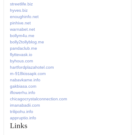
streetlife.biz
hyves.biz
enoughinfo.net
pinhive.net
warnabet.net
bollym4u.me
bolly2tollyblog.me
pandaclub.me
flyttevask.io
byhous.com
hartfordplazahotel.com
m-918kissapk.com
nabavkame.info
gakbiasa.com
iflowerhu.info
chicagocrystalconnection.com
imanabadii.com
trilipohu.info
appruptio.info
Links