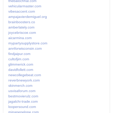
thebalochhal.com
vehicularmaster.com
vibesaccent.com
ampajavierdemiguel.org
brainboosters.co
amberlately.com
joycebriscoe.com
aicarmina.com
mypartysupplystore.com
annforwisconsin.com
findjaipur.com
cultofjim.com
glimmerick.com
davidfollett.com
newcollegebeat.com
reverbnewyork.com
skinmerch.com
usvisaforum.com
bestmovierulz.com
jagalchi-trade.com
loopersound.com
minapenelope.com