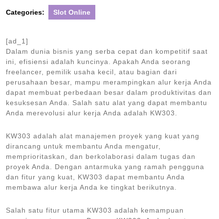
Categories:
Slot Online
[ad_1]
Dalam dunia bisnis yang serba cepat dan kompetitif saat
ini, efisiensi adalah kuncinya. Apakah Anda seorang
freelancer, pemilik usaha kecil, atau bagian dari
perusahaan besar, mampu merampingkan alur kerja Anda
dapat membuat perbedaan besar dalam produktivitas dan
kesuksesan Anda. Salah satu alat yang dapat membantu
Anda merevolusi alur kerja Anda adalah KW303.
KW303 adalah alat manajemen proyek yang kuat yang
dirancang untuk membantu Anda mengatur,
memprioritaskan, dan berkolaborasi dalam tugas dan
proyek Anda. Dengan antarmuka yang ramah pengguna
dan fitur yang kuat, KW303 dapat membantu Anda
membawa alur kerja Anda ke tingkat berikutnya.
Salah satu fitur utama KW303 adalah kemampuan