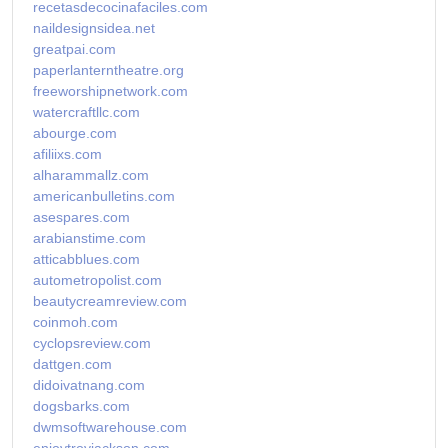
recetasdecocinafaciles.com
naildesignsidea.net
greatpai.com
paperlanterntheatre.org
freeworshipnetwork.com
watercraftllc.com
abourge.com
afiliixs.com
alharammallz.com
americanbulletins.com
asespares.com
arabianstime.com
atticabblues.com
autometropolist.com
beautycreamreview.com
coinmoh.com
cyclopsreview.com
dattgen.com
didoivatnang.com
dogsbarks.com
dwmsoftwarehouse.com
enjoytroyjackson.com