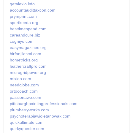
getalexio.info
accountaudittaxcon.com
prymprint.com
sportkeeda.org
besttimespend.com
careandcure.biz
cogniyo.com
easymagazines.org
hirfanjilasmi.com
hometricks.org
leathercraftpro.com
microgridpower.org
mixiqo.com
needglobe.com
ortocoach.com
passionawe.com
pittsburghpaintingprofessionals.com
plumberryworks.com
psychoterapiawioletanowak.com
quickultimate.com
quirkyquester.com