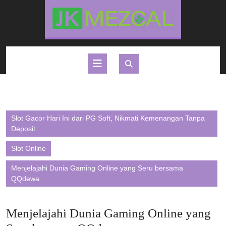
Skip
to
content
Open
Button
Slot Gacor Hari Ini dari PG Soft, Nikmati Kemenangan Tanpa
Deposit
Slot Online
Menjelajahi Dunia Gaming Online yang Seru bersama
QQdewa
Menjelajahi Dunia Gaming Online yang