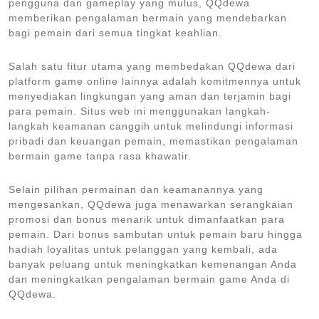
pengguna dan gameplay yang mulus, QQdewa
memberikan pengalaman bermain yang mendebarkan
bagi pemain dari semua tingkat keahlian.
Salah satu fitur utama yang membedakan QQdewa dari
platform game online lainnya adalah komitmennya untuk
menyediakan lingkungan yang aman dan terjamin bagi
para pemain. Situs web ini menggunakan langkah-
langkah keamanan canggih untuk melindungi informasi
pribadi dan keuangan pemain, memastikan pengalaman
bermain game tanpa rasa khawatir.
Selain pilihan permainan dan keamanannya yang
mengesankan, QQdewa juga menawarkan serangkaian
promosi dan bonus menarik untuk dimanfaatkan para
pemain. Dari bonus sambutan untuk pemain baru hingga
hadiah loyalitas untuk pelanggan yang kembali, ada
banyak peluang untuk meningkatkan kemenangan Anda
dan meningkatkan pengalaman bermain game Anda di
QQdewa.