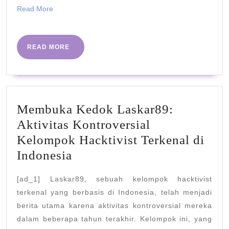
Read
Read More
Sampah
More
Plastik
menjadi
READ
READ MORE
MORE
Pakaian
Bergaya
Membuka Kedok Laskar89:
Aktivitas Kontroversial
Kelompok Hacktivist Terkenal di
Membuka
Indonesia
Kedok
[ad_1] Laskar89, sebuah kelompok hacktivist
Laskar89:
terkenal yang berbasis di Indonesia, telah menjadi
Aktivitas
berita utama karena aktivitas kontroversial mereka
Kontroversial
dalam beberapa tahun terakhir. Kelompok ini, yang