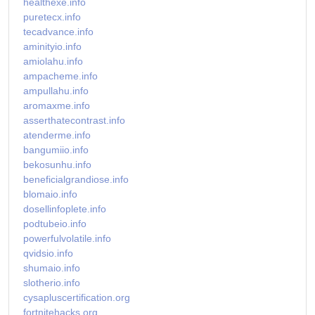
healthexe.info
puretecx.info
tecadvance.info
aminityio.info
amiolahu.info
ampacheme.info
ampullahu.info
aromaxme.info
asserthatecontrast.info
atenderme.info
bangumiio.info
bekosunhu.info
beneficialgrandiose.info
blomaio.info
dosellinfoplete.info
podtubeio.info
powerfulvolatile.info
qvidsio.info
shumaio.info
slotherio.info
cysapluscertification.org
fortnitehacks.org