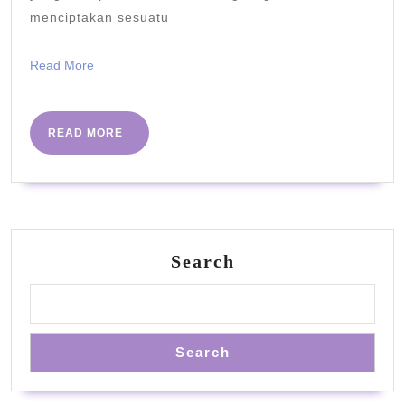
Ulang
menciptakan sesuatu
Bentuk
Read
Read More
Seni
More
Tradisional
READ
READ MORE
MORE
Search
Search