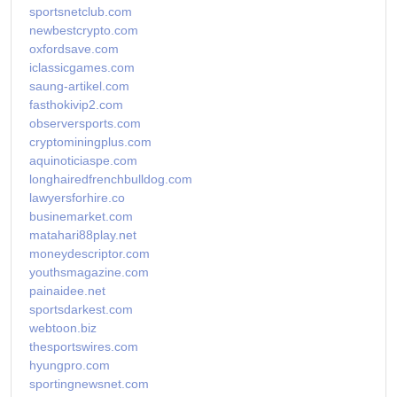
sportsnetclub.com
newbestcrypto.com
oxfordsave.com
iclassicgames.com
saung-artikel.com
fasthokivip2.com
observersports.com
cryptominingplus.com
aquinoticiaspe.com
longhairedfrenchbulldog.com
lawyersforhire.co
businemarket.com
matahari88play.net
moneydescriptor.com
youthsmagazine.com
painaidee.net
sportsdarkest.com
webtoon.biz
thesportswires.com
hyungpro.com
sportingnewsnet.com