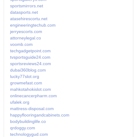
sportsmirrors.net
datasports.net
atasehirescortu.net
engineeringtechub.com
jerryescorts.com
attorneylegal.co
voomb.com
techgadgetpoint.com
tvsportsguide24.com
sportsreviews24.com
dubai360blog.com
lucky77slot.org
growmefast.com
mahkotahokislot.com
onlinecancerpharm.com
ufalek.org
mattress-disposal.com
happyflooringandcabinets.com
bodybuildinglife.co
qrdoggy.com
technologygud.com