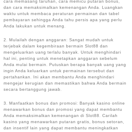
cara memasang taruhan, cara memicu putaran bonus,
dan cara memaksimalkan kemenangan Anda. Luangkan
waktu untuk membaca peraturan permainan dan tabel
pembayaran sehingga Anda tahu persis apa yang perlu
Anda lakukan untuk menang.
2. Mulailah dengan anggaran: Sangat mudah untuk
terjebak dalam kegembiraan bermain Slot88 dan
mengeluarkan uang terlalu banyak. Untuk menghindari
hal ini, penting untuk menetapkan anggaran sebelum
Anda mulai bermain. Putuskan berapa banyak uang yang
ingin Anda keluarkan untuk permainan tersebut dan
pertahankan. Ini akan membantu Anda menghindari
mengejar kerugian dan memastikan bahwa Anda bermain
secara bertanggung jawab.
3. Manfaatkan bonus dan promosi: Banyak kasino online
menawarkan bonus dan promosi yang dapat membantu
Anda memaksimalkan kemenangan di Slot88. Carilah
kasino yang menawarkan putaran gratis, bonus setoran,
dan insentif lain yang dapat membantu meningkatkan