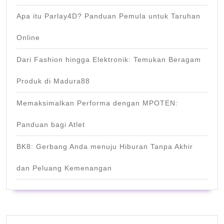
Apa itu Parlay4D? Panduan Pemula untuk Taruhan
Online
Dari Fashion hingga Elektronik: Temukan Beragam
Produk di Madura88
Memaksimalkan Performa dengan MPOTEN:
Panduan bagi Atlet
BK8: Gerbang Anda menuju Hiburan Tanpa Akhir
dan Peluang Kemenangan