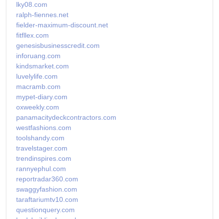
lky08.com
ralph-fiennes.net
fielder-maximum-discount.net
fitfllex.com
genesisbusinesscredit.com
inforuang.com
kindsmarket.com
luvelylife.com
macramb.com
mypet-diary.com
oxweekly.com
panamacitydeckcontractors.com
westfashions.com
toolshandy.com
travelstager.com
trendinspires.com
rannyephul.com
reportradar360.com
swaggyfashion.com
taraftariumtv10.com
questionquery.com