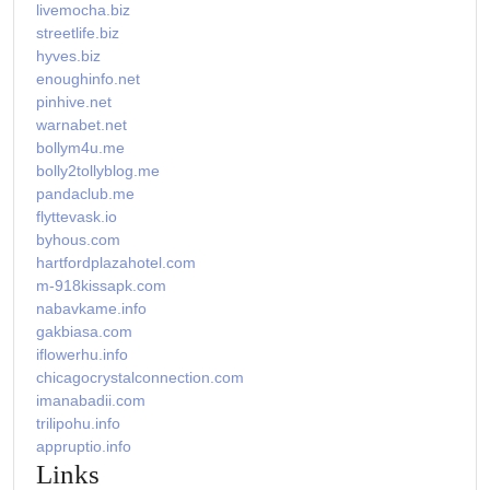
livemocha.biz
streetlife.biz
hyves.biz
enoughinfo.net
pinhive.net
warnabet.net
bollym4u.me
bolly2tollyblog.me
pandaclub.me
flyttevask.io
byhous.com
hartfordplazahotel.com
m-918kissapk.com
nabavkame.info
gakbiasa.com
iflowerhu.info
chicagocrystalconnection.com
imanabadii.com
trilipohu.info
appruptio.info
Links