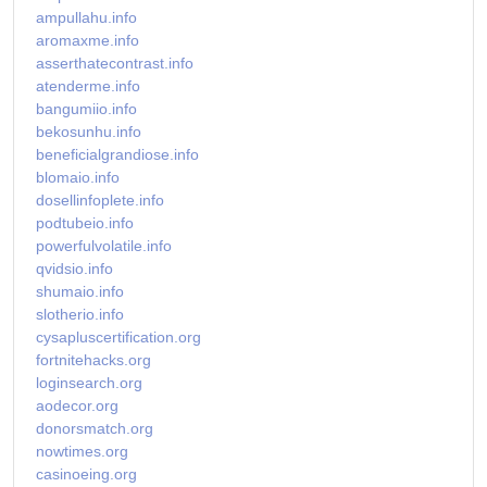
ampullahu.info
aromaxme.info
asserthatecontrast.info
atenderme.info
bangumiio.info
bekosunhu.info
beneficialgrandiose.info
blomaio.info
dosellinfoplete.info
podtubeio.info
powerfulvolatile.info
qvidsio.info
shumaio.info
slotherio.info
cysapluscertification.org
fortnitehacks.org
loginsearch.org
aodecor.org
donorsmatch.org
nowtimes.org
casinoeing.org