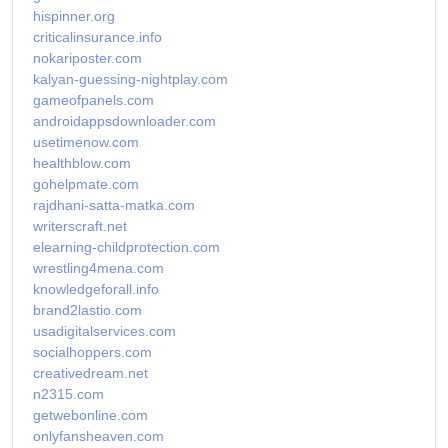
hispinner.org
criticalinsurance.info
nokariposter.com
kalyan-guessing-nightplay.com
gameofpanels.com
androidappsdownloader.com
usetimenow.com
healthblow.com
gohelpmate.com
rajdhani-satta-matka.com
writerscraft.net
elearning-childprotection.com
wrestling4mena.com
knowledgeforall.info
brand2lastio.com
usadigitalservices.com
socialhoppers.com
creativedream.net
n2315.com
getwebonline.com
onlyfansheaven.com