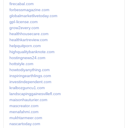
firecabal.com
forbessmagazine.com
globalmarketlivetoday.com
gpl-license.com
grow2every.com
healthhousecare.com
healthkartreview.com
helpquitporn.com
highqualitybanknote.com
hostingnews24.com
hottstyle.com
howtodiyanything.com
inspiringearthlings.com
investindependent.com
kralbozguncu1.com
landscapinggainesvillefl.com
maisonhauturier.com
mascreator.com
menafahmi.com
mukhtarmeer.com
nascartoday.com