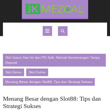
Skip
to
content
Open
Button
Slot Gacor Hari Ini dari PG Soft, Nikmati Kemenangan Tanpa
Deposit
Slot Demo
,
Slot Online
Menang Besar dengan Slot88: Tips dan Strategi Sukses
Menang Besar dengan Slot88: Tips dan
Strategi Sukses