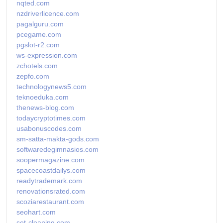
nqted.com
nzdriverlicence.com
pagalguru.com
pcegame.com
pgslot-r2.com
ws-expression.com
zchotels.com
zepfo.com
technologynews5.com
teknoeduka.com
thenews-blog.com
todaycryptotimes.com
usabonuscodes.com
sm-satta-makta-gods.com
softwaredegimnasios.com
soopermagazine.com
spacecoastdailys.com
readytrademark.com
renovationsrated.com
scoziarestaurant.com
seohart.com
set-cleaning.com