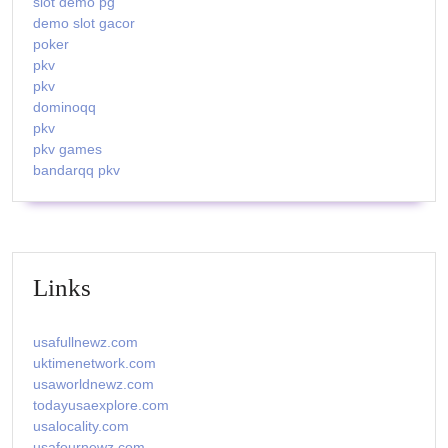
slot demo pg
demo slot gacor
poker
pkv
pkv
dominoqq
pkv
pkv games
bandarqq pkv
Links
usafullnewz.com
uktimenetwork.com
usaworldnewz.com
todayusaexplore.com
usalocality.com
usafournewz.com