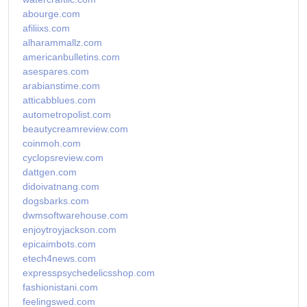
abourge.com
afiliixs.com
alharammallz.com
americanbulletins.com
asespares.com
arabianstime.com
atticabblues.com
autometropolist.com
beautycreamreview.com
coinmoh.com
cyclopsreview.com
dattgen.com
didoivatnang.com
dogsbarks.com
dwmsoftwarehouse.com
enjoytroyjackson.com
epicaimbots.com
etech4news.com
expresspsychedelicsshop.com
fashionistani.com
feelingswed.com