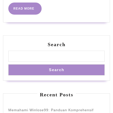
READ
READ MORE
MORE
Search
Search
Recent Posts
Memahami Winlose99: Panduan Komprehensif