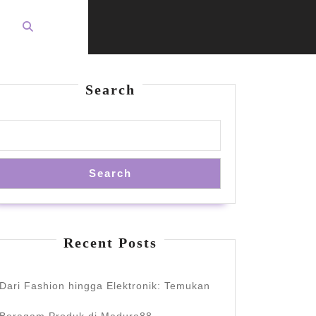
Search
Search
Recent Posts
Dari Fashion hingga Elektronik: Temukan