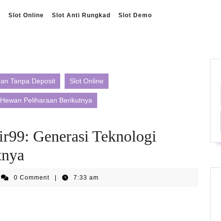
e
Slot Online
Slot Anti Rungkad
Slot Demo
gan Tanpa Deposit
Slot Online
 Hewan Peliharaan Berikutnya
r99: Generasi Teknologi
tnya
min@jkmezcal.com
0 Comment
|
7:33 am