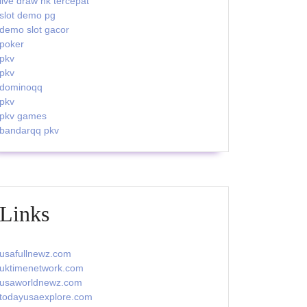
live draw hk tercepat
slot demo pg
demo slot gacor
poker
pkv
pkv
dominoqq
pkv
pkv games
bandarqq pkv
Links
usafullnewz.com
an
uktimenetwork.com
usaworldnewz.com
todayusaexplore.com