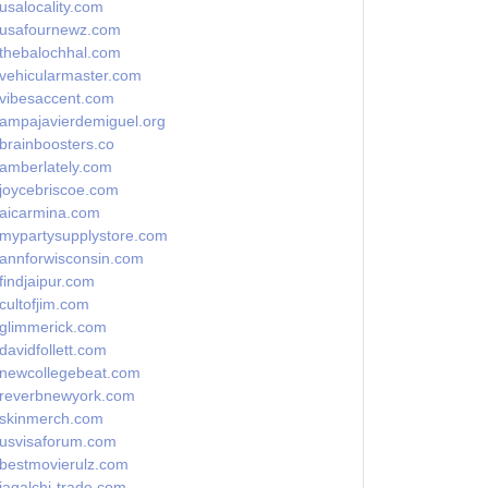
usalocality.com
usafournewz.com
thebalochhal.com
vehicularmaster.com
vibesaccent.com
ampajavierdemiguel.org
brainboosters.co
amberlately.com
joycebriscoe.com
aicarmina.com
mypartysupplystore.com
annforwisconsin.com
findjaipur.com
cultofjim.com
glimmerick.com
davidfollett.com
newcollegebeat.com
reverbnewyork.com
skinmerch.com
usvisaforum.com
bestmovierulz.com
jagalchi-trade.com