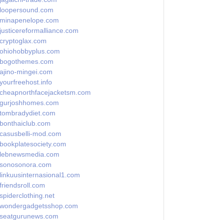
loopersound.com
minapenelope.com
justicereformalliance.com
cryptoglax.com
ohiohobbyplus.com
bogothemes.com
ajino-mingei.com
yourfreehost.info
cheapnorthfacejacketsm.com
gurjoshhomes.com
tombradydiet.com
bonthaiclub.com
casusbelli-mod.com
bookplatesociety.com
lebnewsmedia.com
sonosonora.com
linkuusinternasional1.com
friendsroll.com
spiderclothing.net
wondergadgetsshop.com
seatgurunews.com