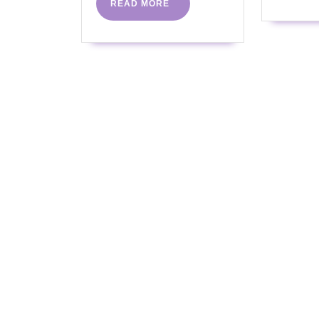
READ
READ MORE
MORE