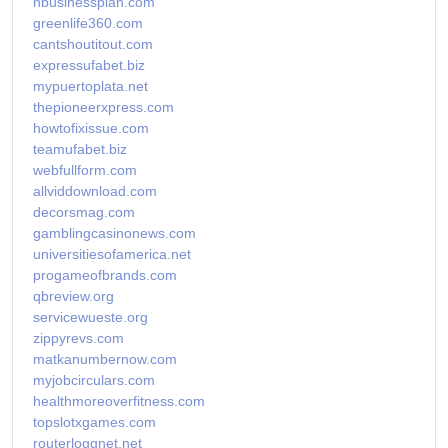
nbusinessplan.com
greenlife360.com
cantshoutitout.com
expressufabet.biz
mypuertoplata.net
thepioneerxpress.com
howtofixissue.com
teamufabet.biz
webfullform.com
allviddownload.com
decorsmag.com
gamblingcasinonews.com
universitiesofamerica.net
progameofbrands.com
qbreview.org
servicewueste.org
zippyrevs.com
matkanumbernow.com
myjobcirculars.com
healthmoreoverfitness.com
topslotxgames.com
routerloggnet.net