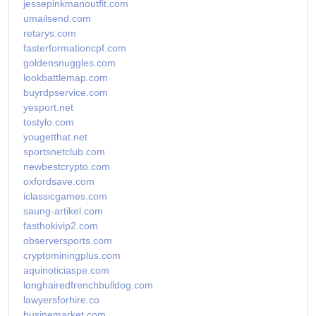
jessepinkmanoutfit.com
umailsend.com
retarys.com
fasterformationcpf.com
goldensnuggles.com
lookbattlemap.com
buyrdpservice.com
yesport.net
tostylo.com
yougetthat.net
sportsnetclub.com
newbestcrypto.com
oxfordsave.com
iclassicgames.com
saung-artikel.com
fasthokivip2.com
observersports.com
cryptominingplus.com
aquinoticiaspe.com
longhairedfrenchbulldog.com
lawyersforhire.co
businemarket.com