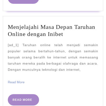
MORE
Menjelajahi Masa Depan Taruhan
Menjelajahi
Online dengan Inibet
Masa
[ad_1] Taruhan online telah menjadi semakin
Depan
populer selama bertahun-tahun, dengan semakin
Taruhan
banyak orang beralih ke internet untuk memasang
Online
taruhan mereka pada berbagai olahraga dan acara.
dengan
Dengan munculnya teknologi dan internet,
Inibet
Read
Read More
More
READ
READ MORE
MORE