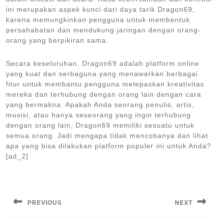
ini merupakan aspek kunci dari daya tarik Dragon69,
karena memungkinkan pengguna untuk membentuk
persahabatan dan mendukung jaringan dengan orang-
orang yang berpikiran sama.
Secara keseluruhan, Dragon69 adalah platform online
yang kuat dan serbaguna yang menawarkan berbagai
fitur untuk membantu pengguna melepaskan kreativitas
mereka dan terhubung dengan orang lain dengan cara
yang bermakna. Apakah Anda seorang penulis, artis,
musisi, atau hanya seseorang yang ingin terhubung
dengan orang lain, Dragon69 memiliki sesuatu untuk
semua orang. Jadi mengapa tidak mencobanya dan lihat
apa yang bisa dilakukan platform populer ini untuk Anda?
[ad_2]
Post
navigation
PREVIOUS
NEXT
Previous
Next