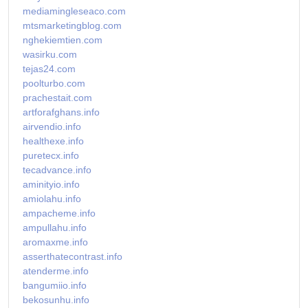
mediamingleseaco.com
mtsmarketingblog.com
nghekiemtien.com
wasirku.com
tejas24.com
poolturbo.com
prachestait.com
artforafghans.info
airvendio.info
healthexe.info
puretecx.info
tecadvance.info
aminityio.info
amiolahu.info
ampacheme.info
ampullahu.info
aromaxme.info
asserthatecontrast.info
atenderme.info
bangumiio.info
bekosunhu.info