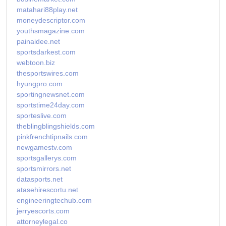
matahari88play.net
moneydescriptor.com
youthsmagazine.com
painaidee.net
sportsdarkest.com
webtoon.biz
thesportswires.com
hyungpro.com
sportingnewsnet.com
sportstime24day.com
sporteslive.com
theblingblingshields.com
pinkfrenchtipnails.com
newgamestv.com
sportsgallerys.com
sportsmirrors.net
datasports.net
atasehirescortu.net
engineeringtechub.com
jerryescorts.com
attorneylegal.co