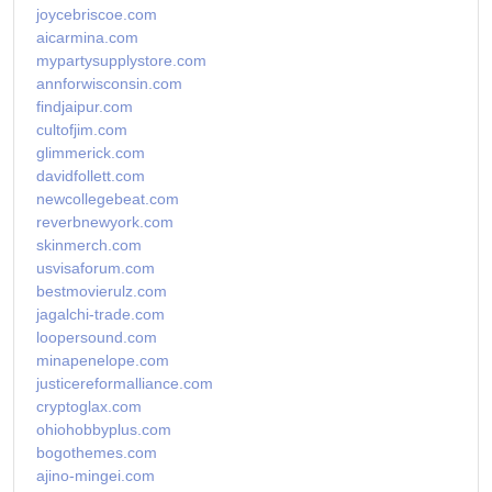
joycebriscoe.com
aicarmina.com
mypartysupplystore.com
annforwisconsin.com
findjaipur.com
cultofjim.com
glimmerick.com
davidfollett.com
newcollegebeat.com
reverbnewyork.com
skinmerch.com
usvisaforum.com
bestmovierulz.com
jagalchi-trade.com
loopersound.com
minapenelope.com
justicereformalliance.com
cryptoglax.com
ohiohobbyplus.com
bogothemes.com
ajino-mingei.com