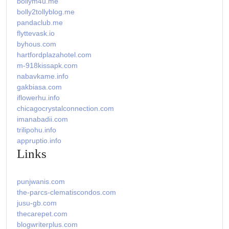
bollym4u.me
bolly2tollyblog.me
pandaclub.me
flyttevask.io
byhous.com
hartfordplazahotel.com
m-918kissapk.com
nabavkame.info
gakbiasa.com
iflowerhu.info
chicagocrystalconnection.com
imanabadii.com
trilipohu.info
appruptio.info
Links
punjwanis.com
the-parcs-clematiscondos.com
jusu-gb.com
thecarepet.com
blogwriterplus.com