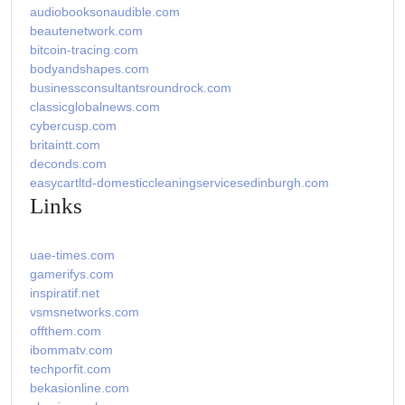
audiobooksonaudible.com
beautenetwork.com
bitcoin-tracing.com
bodyandshapes.com
businessconsultantsroundrock.com
classicglobalnews.com
cybercusp.com
britaintt.com
deconds.com
easycartltd-domesticcleaningservicesedinburgh.com
Links
uae-times.com
gamerifys.com
inspiratif.net
vsmsnetworks.com
offthem.com
ibommatv.com
techporfit.com
bekasionline.com