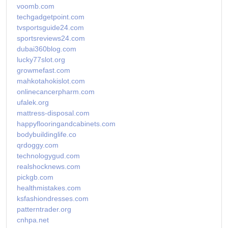
voomb.com
techgadgetpoint.com
tvsportsguide24.com
sportsreviews24.com
dubai360blog.com
lucky77slot.org
growmefast.com
mahkotahokislot.com
onlinecancerpharm.com
ufalek.org
mattress-disposal.com
happyflooringandcabinets.com
bodybuildinglife.co
qrdoggy.com
technologygud.com
realshocknews.com
pickgb.com
healthmistakes.com
ksfashiondresses.com
patterntrader.org
cnhpa.net