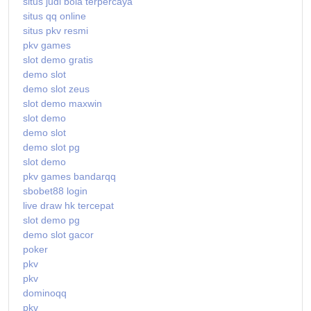
situs judi bola terpercaya
situs qq online
situs pkv resmi
pkv games
slot demo gratis
demo slot
demo slot zeus
slot demo maxwin
slot demo
demo slot
demo slot pg
slot demo
pkv games bandarqq
sbobet88 login
live draw hk tercepat
slot demo pg
demo slot gacor
poker
pkv
pkv
dominoqq
pkv