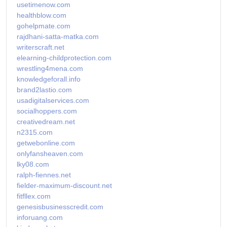
usetimenow.com
healthblow.com
gohelpmate.com
rajdhani-satta-matka.com
writerscraft.net
elearning-childprotection.com
wrestling4mena.com
knowledgeforall.info
brand2lastio.com
usadigitalservices.com
socialhoppers.com
creativedream.net
n2315.com
getwebonline.com
onlyfansheaven.com
lky08.com
ralph-fiennes.net
fielder-maximum-discount.net
fitfllex.com
genesisbusinesscredit.com
inforuang.com