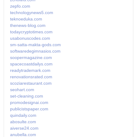
zepfo.com
technologynews5.com
teknoeduka.com
thenews-blog.com
todaycryptotimes.com
usabonuscodes.com
sm-satta-makta-gods.com
softwaredegimnasios.com
soopermagazine.com
spacecoastdailys.com
readytrademark.com
renovationsrated.com
scoziarestaurant.com
seohart.com
set-cleaning.com
promodesignai.com
publicistspaper.com
quindaily.com
abosulte.com
aiverse24.com
anubella.com