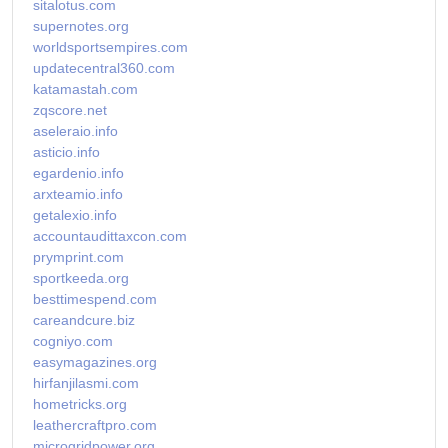
sitalotus.com
supernotes.org
worldsportsempires.com
updatecentral360.com
katamastah.com
zqscore.net
aseleraio.info
asticio.info
egardenio.info
arxteamio.info
getalexio.info
accountaudittaxcon.com
prymprint.com
sportkeeda.org
besttimespend.com
careandcure.biz
cogniyo.com
easymagazines.org
hirfanjilasmi.com
hometricks.org
leathercraftpro.com
microgridpower.org