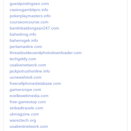
guestpostingseo.com
casinogambitpro.info
pokerplaymasters.info
courseoncourse.com
bantinbatdongsan247.com
bahednog.info
bahenxgek.info
pertamaskre.com
threadsvideoandphotodownloader.com
techgiddy.com
usalivenetwork.com
jackpotrushonline.info
ucnewshindi.com
freecellphonedatabase.com
gamersrope.com
exellewebmedia.com
free-gamestop.com
sinbadtravels.com
ukmagzine.com
wareztech.org
usabestnetwork.com