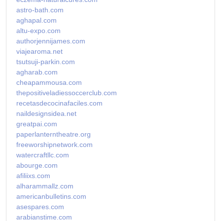
astro-bath.com
aghapal.com
altu-expo.com
authorjennijames.com
viajearoma.net
tsutsuji-parkin.com
agharab.com
cheapammousa.com
thepositiveladiessoccerclub.com
recetasdecocinafaciles.com
naildesignsidea.net
greatpai.com
paperlanterntheatre.org
freeworshipnetwork.com
watercraftllc.com
abourge.com
afiliixs.com
alharammallz.com
americanbulletins.com
asespares.com
arabianstime.com