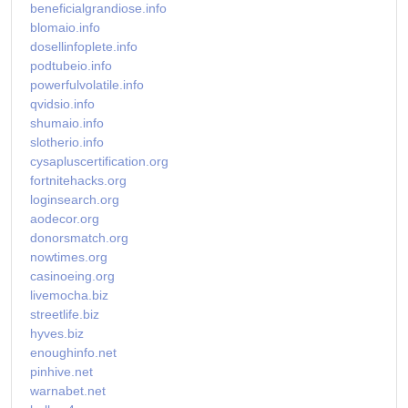
beneficialgrandiose.info
blomaio.info
dosellinfoplete.info
podtubeio.info
powerfulvolatile.info
qvidsio.info
shumaio.info
slotherio.info
cysapluscertification.org
fortnitehacks.org
loginsearch.org
aodecor.org
donorsmatch.org
nowtimes.org
casinoeing.org
livemocha.biz
streetlife.biz
hyves.biz
enoughinfo.net
pinhive.net
warnabet.net