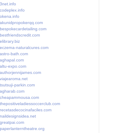
3net.info
codeplex.info
okena.info
akunidpropokerqq.com
bespokecardetailing.com
bestfriendscredit.com
elibrary.biz
eczema-naturalcures.com
astro-bath.com
aghapal.com
altu-expo.com
authorjennijames.com
viajearoma.net
tsutsuji-parkin.com
agharab.com
cheapammousa.com
thepositiveladiessoccerclub.com
recetasdecocinafaciles.com
naildesignsidea.net
greatpai.com
paperlanterntheatre.org