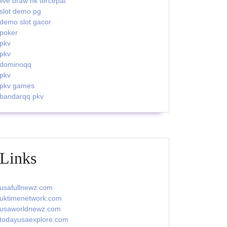
live draw hk tercepat
slot demo pg
demo slot gacor
poker
pkv
pkv
dominoqq
pkv
pkv games
bandarqq pkv
Links
usafullnewz.com
uktimenetwork.com
usaworldnewz.com
todayusaexplore.com