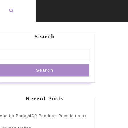
Search
Search
Recent Posts
Apa itu Parlay4D? Panduan Pemula untuk