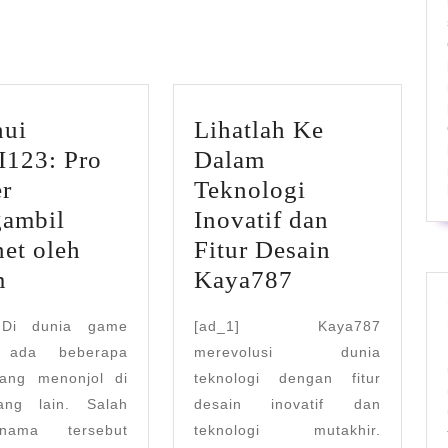
post:
hui
Lihatlah Ke
123: Pro
Dalam
r
Teknologi
ambil
Inovatif dan
net oleh
Fitur Desain
Ketahui
Lihatlah
m
Kaya787
TUMI123:
Ke
 Di dunia game
[ad_1] Kaya787
Pro
Dalam
, ada beberapa
merevolusi dunia
Gamer
Teknologi
ang menonjol di
teknologi dengan fitur
Mengambil
Inovatif
ang lain. Salah
desain inovatif dan
Internet
dan
nama tersebut
teknologi mutakhir.