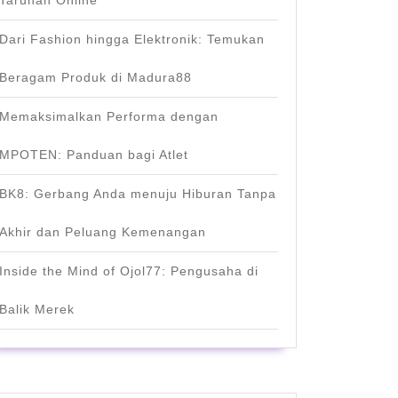
Taruhan Online
Dari Fashion hingga Elektronik: Temukan
Beragam Produk di Madura88
Memaksimalkan Performa dengan
MPOTEN: Panduan bagi Atlet
BK8: Gerbang Anda menuju Hiburan Tanpa
Akhir dan Peluang Kemenangan
Inside the Mind of Ojol77: Pengusaha di
Balik Merek