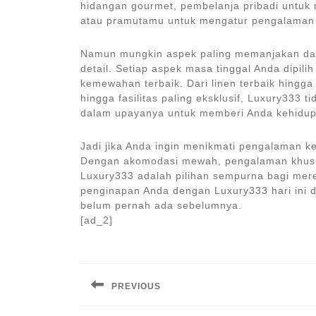
hidangan gourmet, pembelanja pribadi untu
atau pramutamu untuk mengatur pengalaman 
Namun mungkin aspek paling memanjakan dar
detail. Setiap aspek masa tinggal Anda dipi
kemewahan terbaik. Dari linen terbaik hingga 
hingga fasilitas paling eksklusif, Luxury333 
dalam upayanya untuk memberi Anda kehidup
Jadi jika Anda ingin menikmati pengalaman 
Dengan akomodasi mewah, pengalaman khusus,
Luxury333 adalah pilihan sempurna bagi mer
penginapan Anda dengan Luxury333 hari ini
belum pernah ada sebelumnya.
[ad_2]
Post
navigation
PREVIOUS
Previous