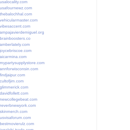
usalocality.com
usafournewz.com
thebalochhal.com
vehicularmaster.com
vibesaccent.com
ampajavierdemiguel.org
brainboosters.co
amberlately.com
joycebriscoe.com
aicarmina.com
mypartysupplystore.com
annforwisconsin.com
findjaipur.com
cultofjim.com
glimmerick.com
davidfollett.com
newcollegebeat.com
reverbnewyork.com
skinmerch.com
usvisaforum.com
bestmovierulz.com
jagalchi-trade.com