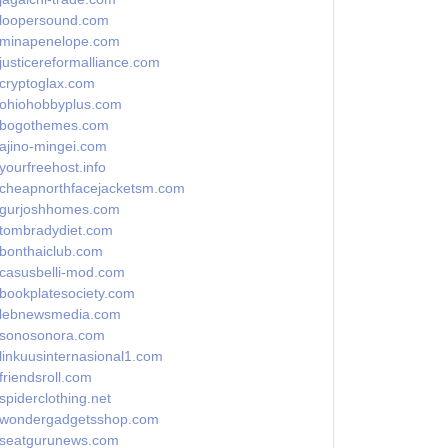
loopersound.com
minapenelope.com
justicereformalliance.com
cryptoglax.com
ohiohobbyplus.com
bogothemes.com
ajino-mingei.com
yourfreehost.info
cheapnorthfacejacketsm.com
gurjoshhomes.com
tombradydiet.com
bonthaiclub.com
casusbelli-mod.com
bookplatesociety.com
lebnewsmedia.com
sonosonora.com
linkuusinternasional1.com
friendsroll.com
spiderclothing.net
wondergadgetsshop.com
seatgurunews.com