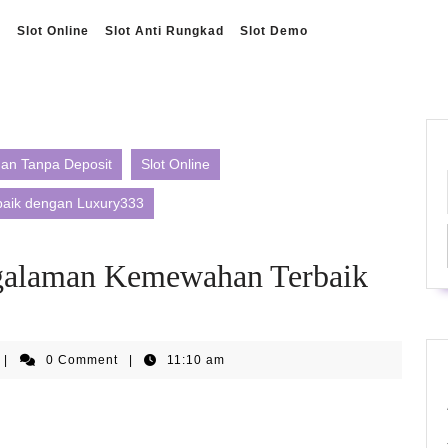
e
Slot Online
Slot Anti Rungkad
Slot Demo
gan Tanpa Deposit
Slot Online
aik dengan Luxury333
ngalaman Kemewahan Terbaik
admin@jkmezcal.com
|
0 Comment
|
11:10 am