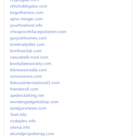
ohiohobbyplus.com
bogothemes.com
ajino-mingei.com
yourfreehost.info
cheapnorthfacejacketsm.com
gurjoshhomes.com
tombradydiet.com
bonthaiclub.com
casusbelli-mod.com
bookplatesociety.com
lebnewsmedia.com
sonosonora.com
linkuusinternasional1.com
friendsroll.com
spiderclothing.net
wondergadgetsshop.com
seatgurunews.com
3net.info
codeplex.info
okena.info
akunidpropokerqq.com