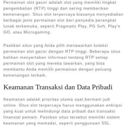
Permainan slot gacor adalah slot yang memiliki tingkat
pengembalian (RTP) tinggi dan sering memberikan
kemenangan. Situs slot terpercaya biasanya menyediakan
berbagai jenis permainan slot dari penyedia perangkat
lunak terkemuka, seperti Pragmatic Play, PG Soft, Play’n
GO, atau Microgaming.
Pastikan situs yang Anda pilih menawarkan koleksi
permainan slot gacor dengan RTP tinggi. Beberapa situs
bahkan menyertakan informasi tentang RTP setiap
permainan slot yang mereka tawarkan, yang bisa
membantu Anda memilih permainan dengan peluang
kemenangan terbaik.
Keamanan Transaksi dan Data Pribadi
Keamanan adalah prioritas utama saat bermain judi
online. Situs slot terpercaya harus menggunakan enkripsi
yang kuat untuk melindungi data pribadi dan transaksi
finansial pemain. Pastikan situs tersebut memiliki sistem
keamanan yang memadai, seperti penggunaan SSL