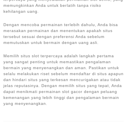
memungkinkan Anda untuk berlatih tanpa risiko
kehilangan uang.
Dengan mencoba permainan terlebih dahulu, Anda bisa
merasakan permainan dan menentukan apakah situs
tersebut sesuai dengan preferensi Anda sebelum
memutuskan untuk bermain dengan uang asli.
Memilih situs slot terpercaya adalah langkah pertama
yang sangat penting untuk memastikan pengalaman
bermain yang menyenangkan dan aman. Pastikan untuk
selalu melakukan riset sebelum mendaftar di situs apapun
dan hindari situs yang terkesan mencurigakan atau tidak
jelas reputasinya. Dengan memilih situs yang tepat, Anda
dapat menikmati permainan slot gacor dengan peluang
kemenangan yang lebih tinggi dan pengalaman bermain
yang menyenangkan.
Post
navigation