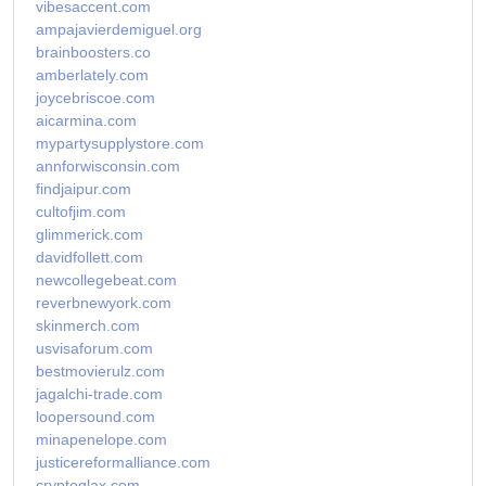
vibesaccent.com
ampajavierdemiguel.org
brainboosters.co
amberlately.com
joycebriscoe.com
aicarmina.com
mypartysupplystore.com
annforwisconsin.com
findjaipur.com
cultofjim.com
glimmerick.com
davidfollett.com
newcollegebeat.com
reverbnewyork.com
skinmerch.com
usvisaforum.com
bestmovierulz.com
jagalchi-trade.com
loopersound.com
minapenelope.com
justicereformalliance.com
cryptoglax.com