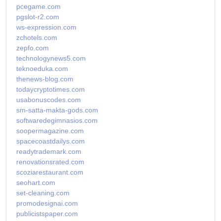
pcegame.com
pgslot-r2.com
ws-expression.com
zchotels.com
zepfo.com
technologynews5.com
teknoeduka.com
thenews-blog.com
todaycryptotimes.com
usabonuscodes.com
sm-satta-makta-gods.com
softwaredegimnasios.com
soopermagazine.com
spacecoastdailys.com
readytrademark.com
renovationsrated.com
scoziarestaurant.com
seohart.com
set-cleaning.com
promodesignai.com
publicistspaper.com