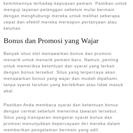
komitmennya terhadap kepuasan pemain. Pastikan untuk
menguji layanan pelanggan sebelum mulai bermain
dengan menghubungi mereka untuk melihat seberapa
cepat dan efektif mereka merespon pertanyaan atau
keluhan.
Bonus dan Promosi yang Wajar
Banyak situs slot menawarkan bonus dan promosi
menarik untuk menarik pemain baru. Namun, penting
untuk memeriksa ketentuan dan syarat yang terkait
dengan bonus tersebut. Situs yang terpercaya akan
menawarkan bonus yang wajar dan mudah dipahami,
tanpa syarat taruhan yang berlebihan atau tidak masuk
akal.
Pastikan Anda membaca syarat dan ketentuan bonus
dengan cermat sebelum menerima tawaran tersebut.
Situs yang transparan mengenai syarat bonus dan
promosi menunjukkan kepercayaan diri mereka dalam
memberikan pengalaman bermain yang adil.