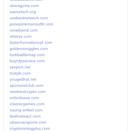
ukmagzine.com
wareztech.org
usabestnetwork.com
jessepinkmanoutfit.com
umailsend.com
retarys.com
fasterformationcpf.com
goldensnuggles.com
lookbattlemap.com
buyrdpservice.com
yesport.net
tostylo.com
yougetthat.net
sportsnetclub.com
newbestcrypto.com
oxfordsave.com
iclassicgames.com
saung-artikel.com
fasthokivip2.com
observersports.com
cryptominingplus.com