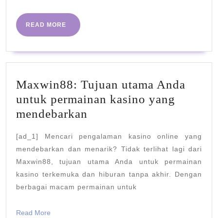
mana
READ
READ MORE
MORE
Maxwin88: Tujuan utama Anda
untuk permainan kasino yang
Maxwin88:
mendebarkan
Tujuan
[ad_1] Mencari pengalaman kasino online yang
utama
mendebarkan dan menarik? Tidak terlihat lagi dari
Anda
Maxwin88, tujuan utama Anda untuk permainan
untuk
kasino terkemuka dan hiburan tanpa akhir. Dengan
permainan
berbagai macam permainan untuk
kasino
Read
Read More
yang