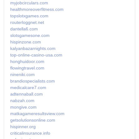
myjobcirculars.com
healthmoreoverfitness.com
topslotxgames.com
routerloggnet.net
dantella6.com
slotsgamesone.com
hispinzone.com
kalyanbazarnights.com
top-online-casino-usa.com
honghuidoor.com
flowingtravel.com
nineniki.com
brandiospecialists.com
medicalcare7.com
adtennaball.com
nabzah.com
mongive.com
matkagameresultsview.com
getsolutionsonline.com
hispinner.org
criticalinsurance.info