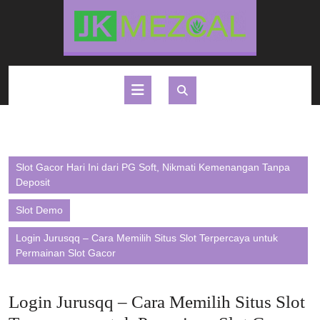
Skip
to
content
Open
Button
Slot Gacor Hari Ini dari PG Soft, Nikmati Kemenangan Tanpa
Deposit
Slot Demo
Login Jurusqq – Cara Memilih Situs Slot Terpercaya untuk
Permainan Slot Gacor
Login Jurusqq – Cara Memilih Situs Slot