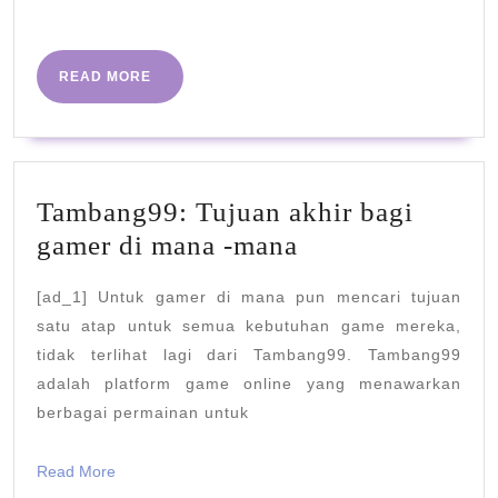
More
Permainan
Kasino
READ
READ MORE
MORE
Tambang99: Tujuan akhir bagi
Tambang99:
gamer di mana -mana
Tujuan
[ad_1] Untuk gamer di mana pun mencari tujuan
akhir
satu atap untuk semua kebutuhan game mereka,
bagi
tidak terlihat lagi dari Tambang99. Tambang99
gamer
adalah platform game online yang menawarkan
di
berbagai permainan untuk
mana
Read
Read More
-
More