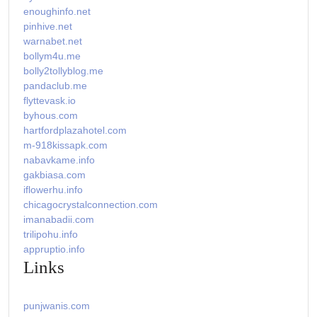
enoughinfo.net
pinhive.net
warnabet.net
bollym4u.me
bolly2tollyblog.me
pandaclub.me
flyttevask.io
byhous.com
hartfordplazahotel.com
m-918kissapk.com
nabavkame.info
gakbiasa.com
iflowerhu.info
chicagocrystalconnection.com
imanabadii.com
trilipohu.info
appruptio.info
Links
punjwanis.com