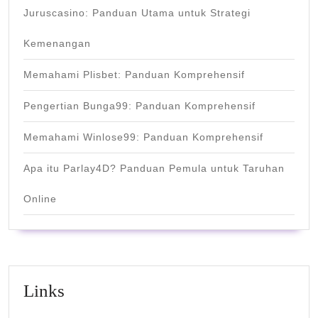
Juruscasino: Panduan Utama untuk Strategi
Kemenangan
Memahami Plisbet: Panduan Komprehensif
Pengertian Bunga99: Panduan Komprehensif
Memahami Winlose99: Panduan Komprehensif
Apa itu Parlay4D? Panduan Pemula untuk Taruhan
Online
Links