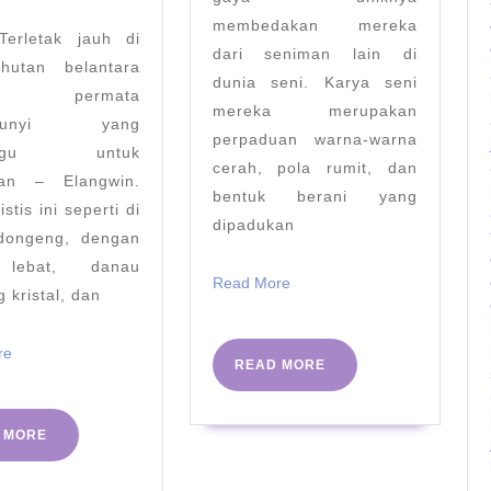
Dunia
Seni
membedakan mereka
Terletak jauh di
Mistis
artis777
dari seniman lain di
hutan belantara
Elangwin:
dunia seni. Karya seni
pat permata
mereka merupakan
Permata
mbunyi yang
perpaduan warna-warna
Tersembunyi
nggu untuk
cerah, pola rumit, dan
di
kan – Elangwin.
bentuk berani yang
stis ini seperti di
Alam
dipadukan
dongeng, dengan
Liar
 lebat, danau
Read
Read More
 kristal, dan
More
Read
re
READ
READ MORE
More
MORE
READ
 MORE
MORE