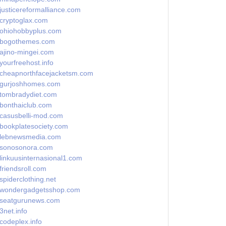
justicereformalliance.com
cryptoglax.com
ohiohobbyplus.com
bogothemes.com
ajino-mingei.com
yourfreehost.info
cheapnorthfacejacketsm.com
gurjoshhomes.com
tombradydiet.com
bonthaiclub.com
casusbelli-mod.com
bookplatesociety.com
lebnewsmedia.com
sonosonora.com
linkuusinternasional1.com
friendsroll.com
spiderclothing.net
wondergadgetsshop.com
seatgurunews.com
3net.info
codeplex.info