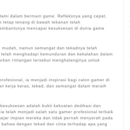
 alami dalam bermain game. Refleksnya yang cepat,
 tetap tenang di bawah tekanan telah
embantunya mencapai kesuksesan di dunia game
ah mudah, namun semangat dan tekadnya telah
a telah menghadapi kemunduran dan kekalahan dalam
arkan rintangan tersebut menghalanginya untuk
ofesional, ia menjadi inspirasi bagi calon gamer di
tan kerja keras, tekad, dan semangat dalam meraih
kesuksesan adalah bukti kekuatan dedikasi dan
ia telah menjadi salah satu gamer profesional terbaik
ngejar impian mereka dan tidak pernah menyerah pada
t bahwa dengan tekad dan cinta terhadap apa yang