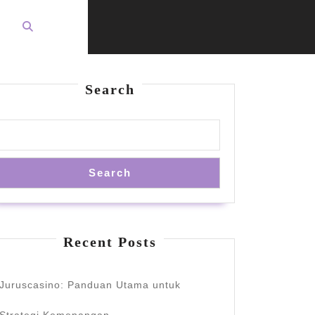
Search
Search
Recent Posts
Juruscasino: Panduan Utama untuk