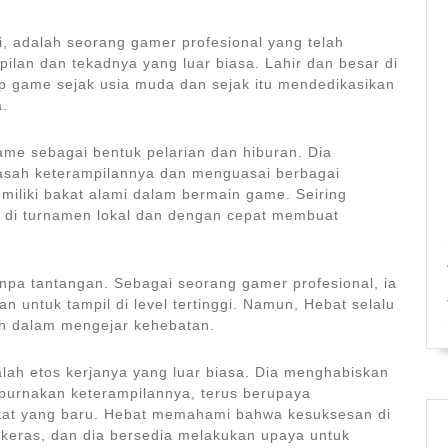
i, adalah seorang gamer profesional yang telah
an dan tekadnya yang luar biasa. Lahir dan besar di
 game sejak usia muda dan sejak itu mendedikasikan
.
ame sebagai bentuk pelarian dan hiburan. Dia
sah keterampilannya dan menguasai berbagai
iliki bakat alami dalam bermain game. Seiring
i di turnamen lokal dan dengan cepat membuat
npa tantangan. Sebagai seorang gamer profesional, ia
 untuk tampil di level tertinggi. Namun, Hebat selalu
ah dalam mengejar kehebatan.
alah etos kerjanya yang luar biasa. Dia menghabiskan
purnakan keterampilannya, terus berupaya
gkat yang baru. Hebat memahami bahwa kesuksesan di
keras, dan dia bersedia melakukan upaya untuk