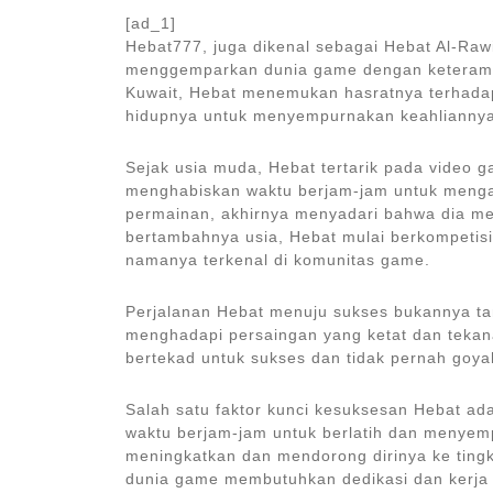
[ad_1]
Hebat777, juga dikenal sebagai Hebat Al-Raw
menggemparkan dunia game dengan keterampil
Kuwait, Hebat menemukan hasratnya terhadap
hidupnya untuk menyempurnakan keahliannya
Sejak usia muda, Hebat tertarik pada video g
menghabiskan waktu berjam-jam untuk menga
permainan, akhirnya menyadari bahwa dia mem
bertambahnya usia, Hebat mulai berkompetis
namanya terkenal di komunitas game.
Perjalanan Hebat menuju sukses bukannya ta
menghadapi persaingan yang ketat dan tekanan
bertekad untuk sukses dan tidak pernah goy
Salah satu faktor kunci kesuksesan Hebat ad
waktu berjam-jam untuk berlatih dan menyem
meningkatkan dan mendorong dirinya ke tin
dunia game membutuhkan dedikasi dan kerja 