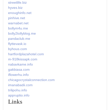
streetlife.biz
hyves.biz
enoughinfo.net
pinhive.net
warnabet.net
bollym4u.me
bolly2tollyblog.me
pandaclub.me
flyttevask.io
byhous.com
hartfordplazahotel.com
m-918kissapk.com
nabavkame.info
gakbiasa.com
iflowerhu.info
chicagocrystalconnection.com
imanabadii.com
trilipohu.info
appruptio.info
Links