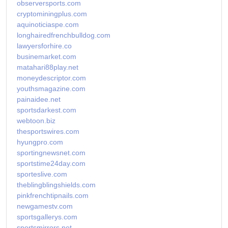
observersports.com
cryptominingplus.com
aquinoticiaspe.com
longhairedfrenchbulldog.com
lawyersforhire.co
businemarket.com
matahari88play.net
moneydescriptor.com
youthsmagazine.com
painaidee.net
sportsdarkest.com
webtoon.biz
thesportswires.com
hyungpro.com
sportingnewsnet.com
sportstime24day.com
sporteslive.com
theblingblingshields.com
pinkfrenchtipnails.com
newgamestv.com
sportsgallerys.com
sportsmirrors.net