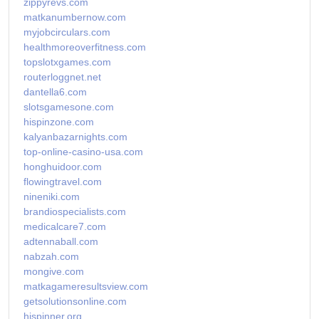
zippyrevs.com
matkanumbernow.com
myjobcirculars.com
healthmoreoverfitness.com
topslotxgames.com
routerloggnet.net
dantella6.com
slotsgamesone.com
hispinzone.com
kalyanbazarnights.com
top-online-casino-usa.com
honghuidoor.com
flowingtravel.com
nineniki.com
brandiospecialists.com
medicalcare7.com
adtennaball.com
nabzah.com
mongive.com
matkagameresultsview.com
getsolutionsonline.com
hispinner.org