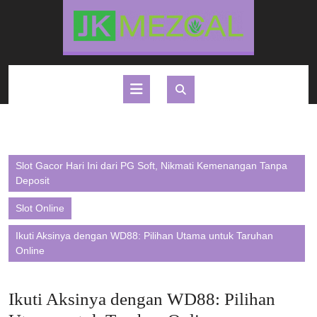
Skip
to
content
Open
Button
Slot Gacor Hari Ini dari PG Soft, Nikmati Kemenangan Tanpa
Deposit
Slot Online
Ikuti Aksinya dengan WD88: Pilihan Utama untuk Taruhan
Online
Ikuti Aksinya dengan WD88: Pilihan