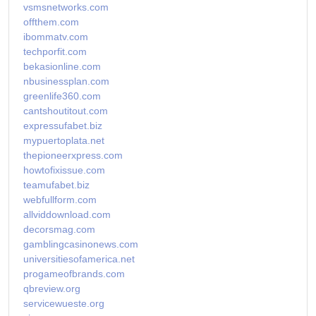
vsmsnetworks.com
offthem.com
ibommatv.com
techporfit.com
bekasionline.com
nbusinessplan.com
greenlife360.com
cantshoutitout.com
expressufabet.biz
mypuertoplata.net
thepioneerxpress.com
howtofixissue.com
teamufabet.biz
webfullform.com
allviddownload.com
decorsmag.com
gamblingcasinonews.com
universitiesofamerica.net
progameofbrands.com
qbreview.org
servicewueste.org