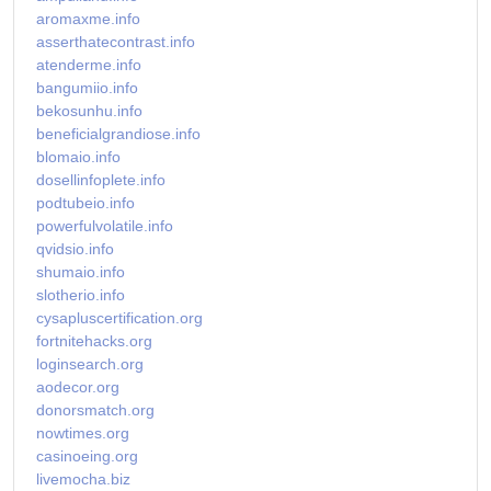
aromaxme.info
asserthatecontrast.info
atenderme.info
bangumiio.info
bekosunhu.info
beneficialgrandiose.info
blomaio.info
dosellinfoplete.info
podtubeio.info
powerfulvolatile.info
qvidsio.info
shumaio.info
slotherio.info
cysapluscertification.org
fortnitehacks.org
loginsearch.org
aodecor.org
donorsmatch.org
nowtimes.org
casinoeing.org
livemocha.biz