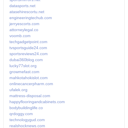
datasports.net
atasehirescortu.net
engineeringtechub.com
jerryescorts.com
attorneylegal.co
voomb.com
techgadgetpoint.com
tvsportsguide24.com
sportsreviews24.com
dubai360blog.com
lucky77slot.org
growmefast.com
mahkotahokislot.com
onlinecancerpharm.com
ufalek.org
mattress-disposal.com
happyflooringandcabinets.com
bodybuildinglife.co
qrdoggy.com
technologygud.com
realshocknews.com