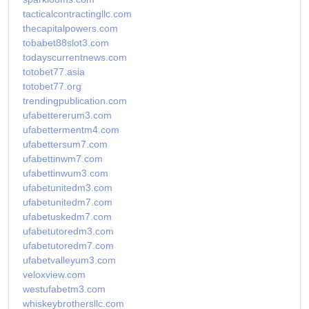
tacticalcontractingllc.com
thecapitalpowers.com
tobabet88slot3.com
todayscurrentnews.com
totobet77.asia
totobet77.org
trendingpublication.com
ufabettererum3.com
ufabettermentm4.com
ufabettersum7.com
ufabettinwm7.com
ufabettinwum3.com
ufabetunitedm3.com
ufabetunitedm7.com
ufabetuskedm7.com
ufabetutoredm3.com
ufabetutoredm7.com
ufabetvalleyum3.com
veloxview.com
westufabetm3.com
whiskeybrothersllc.com