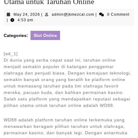
Utama untuk Taruhan Online
May
admin@jkmezcal.com
May 24, 2026
|
admin@jkmezcal.com
|
0 Comment
24,
|
4:53 pm
2026
Categories:
Slot Online
[ad_1]
Di dunia yang serba cepat saat ini, taruhan online
menjadi semakin populer di kalangan penggemar
olahraga dan penjudi biasa. Dengan kemajuan teknologi,
semakin banyak orang yang beralih ke platform online
untuk memasang taruhan pada tim olahraga favorit
mereka, pacuan kuda, dan bahkan permainan kasino.
Salah satu platform yang mendapatkan reputasi sebagai
pilihan utama untuk taruhan online adalah WD88.
WD88 adalah platform taruhan online terkemuka yang
menawarkan beragam pilihan taruhan untuk olahraga,
permainan kasino, dan banyak lagi. Dengan antarmuka