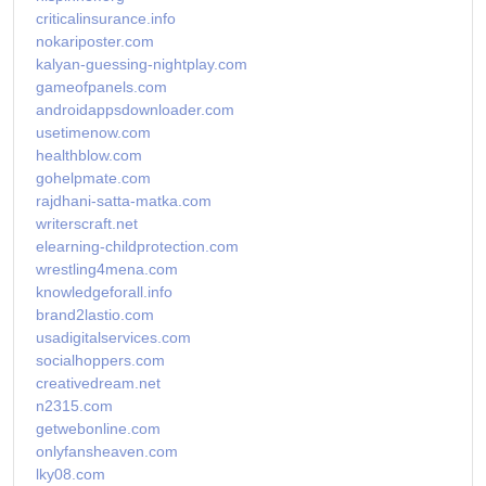
criticalinsurance.info
nokariposter.com
kalyan-guessing-nightplay.com
gameofpanels.com
androidappsdownloader.com
usetimenow.com
healthblow.com
gohelpmate.com
rajdhani-satta-matka.com
writerscraft.net
elearning-childprotection.com
wrestling4mena.com
knowledgeforall.info
brand2lastio.com
usadigitalservices.com
socialhoppers.com
creativedream.net
n2315.com
getwebonline.com
onlyfansheaven.com
lky08.com