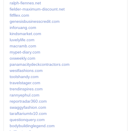
ralph-fiennes.net
fielder-maximum-discount.net
fitfllex.com
genesisbusinesscredit.com
inforuang.com
kindsmarket.com
luvelylife.com
macramb.com
mypet-diary.com
oxweekly.com
panamacitydeckcontractors.com
westfashions.com
toolshandy.com
travelstager.com
trendinspires.com
rannyephul.com
reportradar360.com
swaggyfashion.com
taraftariumtv10.com
questionquery.com
bodybuildinglegend.com