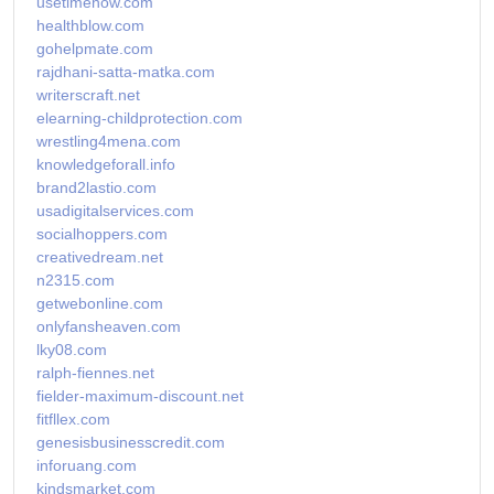
usetimenow.com
healthblow.com
gohelpmate.com
rajdhani-satta-matka.com
writerscraft.net
elearning-childprotection.com
wrestling4mena.com
knowledgeforall.info
brand2lastio.com
usadigitalservices.com
socialhoppers.com
creativedream.net
n2315.com
getwebonline.com
onlyfansheaven.com
lky08.com
ralph-fiennes.net
fielder-maximum-discount.net
fitfllex.com
genesisbusinesscredit.com
inforuang.com
kindsmarket.com