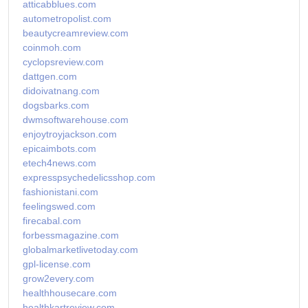
atticabblues.com
autometropolist.com
beautycreamreview.com
coinmoh.com
cyclopsreview.com
dattgen.com
didoivatnang.com
dogsbarks.com
dwmsoftwarehouse.com
enjoytroyjackson.com
epicaimbots.com
etech4news.com
expresspsychedelicsshop.com
fashionistani.com
feelingswed.com
firecabal.com
forbessmagazine.com
globalmarketlivetoday.com
gpl-license.com
grow2every.com
healthhousecare.com
healthkartreview.com