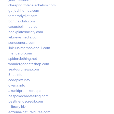
cheapnorthfacejacketsm.com
gurjoshhomes.com
tombradydiet.com
bonthaiclub.com
casusbelli-mod.com
bookplatesociety.com
lebnewsmedia.com
sonosonora.com
linkuusinternasional1.com
friendsroll.com
spiderclothing.net
wondergadgetsshop.com
seatgurunews.com
3net.info
codeplex.info
okena.info
akunidpropokerqq.com
bespokecardetailing.com
bestfriendscredit.com
elibrary.biz
eczema-naturalcures.com