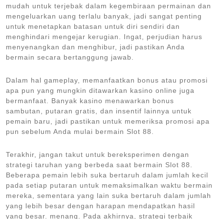
mudah untuk terjebak dalam kegembiraan permainan dan
mengeluarkan uang terlalu banyak, jadi sangat penting
untuk menetapkan batasan untuk diri sendiri dan
menghindari mengejar kerugian. Ingat, perjudian harus
menyenangkan dan menghibur, jadi pastikan Anda
bermain secara bertanggung jawab.
Dalam hal gameplay, memanfaatkan bonus atau promosi
apa pun yang mungkin ditawarkan kasino online juga
bermanfaat. Banyak kasino menawarkan bonus
sambutan, putaran gratis, dan insentif lainnya untuk
pemain baru, jadi pastikan untuk memeriksa promosi apa
pun sebelum Anda mulai bermain Slot 88.
Terakhir, jangan takut untuk bereksperimen dengan
strategi taruhan yang berbeda saat bermain Slot 88.
Beberapa pemain lebih suka bertaruh dalam jumlah kecil
pada setiap putaran untuk memaksimalkan waktu bermain
mereka, sementara yang lain suka bertaruh dalam jumlah
yang lebih besar dengan harapan mendapatkan hasil
yang besar. menang. Pada akhirnya, strategi terbaik