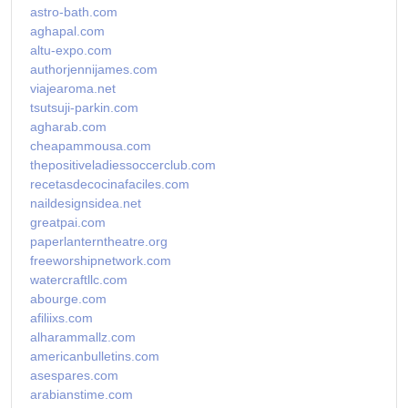
astro-bath.com
aghapal.com
altu-expo.com
authorjennijames.com
viajearoma.net
tsutsuji-parkin.com
agharab.com
cheapammousa.com
thepositiveladiessoccerclub.com
recetasdecocinafaciles.com
naildesignsidea.net
greatpai.com
paperlanterntheatre.org
freeworshipnetwork.com
watercraftllc.com
abourge.com
afiliixs.com
alharammallz.com
americanbulletins.com
asespares.com
arabianstime.com