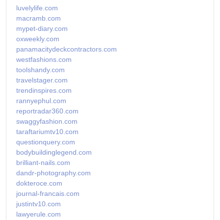
luvelylife.com
macramb.com
mypet-diary.com
oxweekly.com
panamacitydeckcontractors.com
westfashions.com
toolshandy.com
travelstager.com
trendinspires.com
rannyephul.com
reportradar360.com
swaggyfashion.com
taraftariumtv10.com
questionquery.com
bodybuildinglegend.com
brilliant-nails.com
dandr-photography.com
dokteroce.com
journal-francais.com
justintv10.com
lawyerule.com