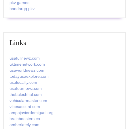
pkv games
bandarqq pkv
Links
usafullnewz.com
uktimenetwork.com
usaworldnewz.com
todayusaexplore.com
usalocality.com
usafournewz.com
thebalochhal.com
vehicularmaster.com
vibesaccent.com
ampajavierdemiguel.org
brainboosters.co
amberlately.com