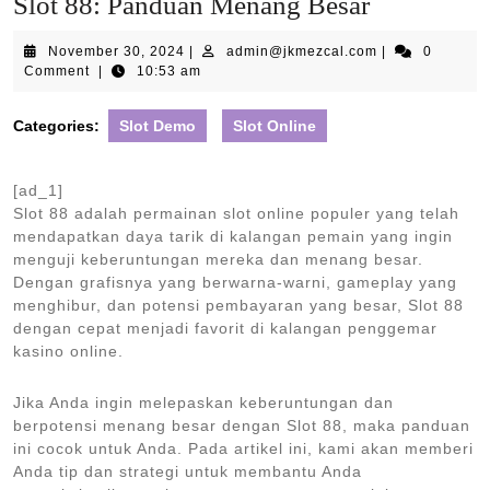
Slot 88: Panduan Menang Besar
November
admin@jkmezca
November 30, 2024
|
admin@jkmezcal.com
|
0
30,
Comment
|
10:53 am
2024
Categories:
Slot Demo
Slot Online
[ad_1]
Slot 88 adalah permainan slot online populer yang telah
mendapatkan daya tarik di kalangan pemain yang ingin
menguji keberuntungan mereka dan menang besar.
Dengan grafisnya yang berwarna-warni, gameplay yang
menghibur, dan potensi pembayaran yang besar, Slot 88
dengan cepat menjadi favorit di kalangan penggemar
kasino online.
Jika Anda ingin melepaskan keberuntungan dan
berpotensi menang besar dengan Slot 88, maka panduan
ini cocok untuk Anda. Pada artikel ini, kami akan memberi
Anda tip dan strategi untuk membantu Anda