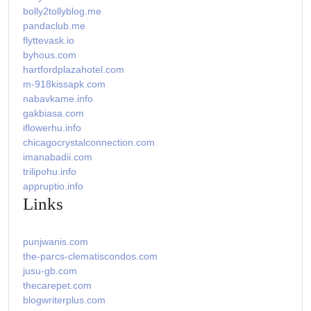
bolly2tollyblog.me
pandaclub.me
flyttevask.io
byhous.com
hartfordplazahotel.com
m-918kissapk.com
nabavkame.info
gakbiasa.com
iflowerhu.info
chicagocrystalconnection.com
imanabadii.com
trilipohu.info
appruptio.info
Links
punjwanis.com
the-parcs-clematiscondos.com
jusu-gb.com
thecarepet.com
blogwriterplus.com