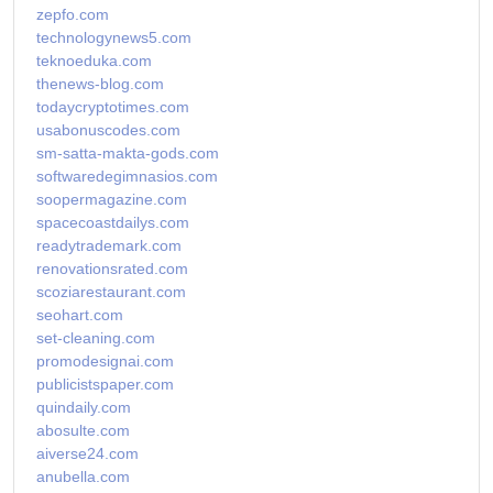
zepfo.com
technologynews5.com
teknoeduka.com
thenews-blog.com
todaycryptotimes.com
usabonuscodes.com
sm-satta-makta-gods.com
softwaredegimnasios.com
soopermagazine.com
spacecoastdailys.com
readytrademark.com
renovationsrated.com
scoziarestaurant.com
seohart.com
set-cleaning.com
promodesignai.com
publicistspaper.com
quindaily.com
abosulte.com
aiverse24.com
anubella.com