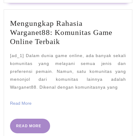
Mengungkap Rahasia
Warganet88: Komunitas Game
Mengungkap
Online Terbaik
Rahasia
[ad_1] Dalam dunia game online, ada banyak sekali
Warganet88:
komunitas yang melayani semua jenis dan
Komunitas
preferensi pemain. Namun, satu komunitas yang
Game
menonjol dari komunitas lainnya adalah
Online
Warganet88. Dikenal dengan komunitasnya yang
Terbaik
Read
Read More
More
READ
READ MORE
MORE