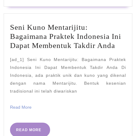
Seni Kuno Mentarijitu:
Bagaimana Praktek Indonesia Ini
Seni
Dapat Membentuk Takdir Anda
Kuno
[ad_1] Seni Kuno Mentarijitu: Bagaimana Praktek
Mentar
Indonesia Ini Dapat Membentuk Takdir Anda Di
Bagai
Indonesia, ada praktik unik dan kuno yang dikenal
Prakt
dengan nama Mentarijitu. Bentuk kesenian
Indon
tradisional ini telah diwariskan
Ini
Read
Read More
Dapat
More
Memb
Takdi
READ
READ MORE
MORE