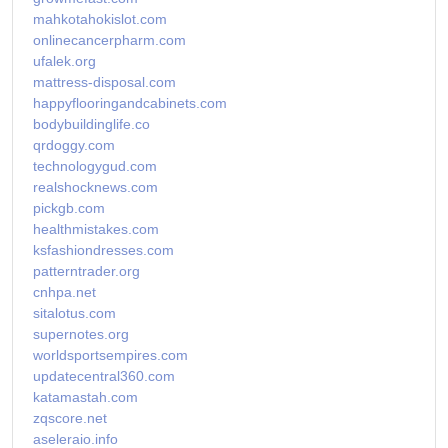
mahkotahokislot.com
onlinecancerpharm.com
ufalek.org
mattress-disposal.com
happyflooringandcabinets.com
bodybuildinglife.co
qrdoggy.com
technologygud.com
realshocknews.com
pickgb.com
healthmistakes.com
ksfashiondresses.com
patterntrader.org
cnhpa.net
sitalotus.com
supernotes.org
worldsportsempires.com
updatecentral360.com
katamastah.com
zqscore.net
aseleraio.info