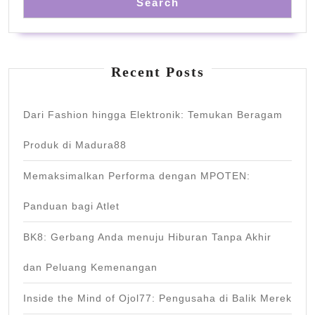
Search
Recent Posts
Dari Fashion hingga Elektronik: Temukan Beragam
Produk di Madura88
Memaksimalkan Performa dengan MPOTEN:
Panduan bagi Atlet
BK8: Gerbang Anda menuju Hiburan Tanpa Akhir
dan Peluang Kemenangan
Inside the Mind of Ojol77: Pengusaha di Balik Merek