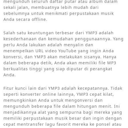
mengunduh seluruh daftar putar atau album dalam
sekali jalan, membuatnya lebih mudah dari
sebelumnya untuk menikmati perpustakaan musik
Anda secara offline.
Salah satu keuntungan terbesar dari YMP3 adalah
kesederhanaan dan kemudahan penggunaannya. Yang
perlu Anda lakukan adalah menyalin dan
menempelkan URL video YouTube yang ingin Anda
konversi, dan YMP3 akan melakukan sisanya. Hanya
dalam beberapa detik, Anda akan memiliki file MP3
berkualitas tinggi yang siap diputar di perangkat
Anda.
Fitur kunci lain dari YMP3 adalah kecepatannya. Tidak
seperti konverter online lainnya, YMP3 cepat kilat,
memungkinkan Anda untuk mengonversi dan
mengunduh beberapa file dalam hitungan menit. Ini
menjadikannya alat yang sempurna bagi mereka yang
memiliki perpustakaan musik besar dan ingin dengan
cepat mentransfer lagu favorit mereka ke ponsel atau