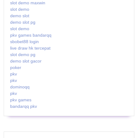
slot demo maxwin
slot demo
demo slot
demo slot pg
slot demo
pkv games bandarqq
sbobet88 login
live draw hk tercepat
slot demo pg
demo slot gacor
poker
pkv
pkv
dominoqq
pkv
pkv games
bandarqq pkv