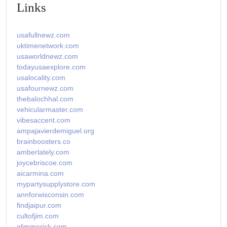
Links
usafullnewz.com
uktimenetwork.com
usaworldnewz.com
todayusaexplore.com
usalocality.com
usafournewz.com
thebalochhal.com
vehicularmaster.com
vibesaccent.com
ampajavierdemiguel.org
brainboosters.co
amberlately.com
joycebriscoe.com
aicarmina.com
mypartysupplystore.com
annforwisconsin.com
findjaipur.com
cultofjim.com
glimmerick.com