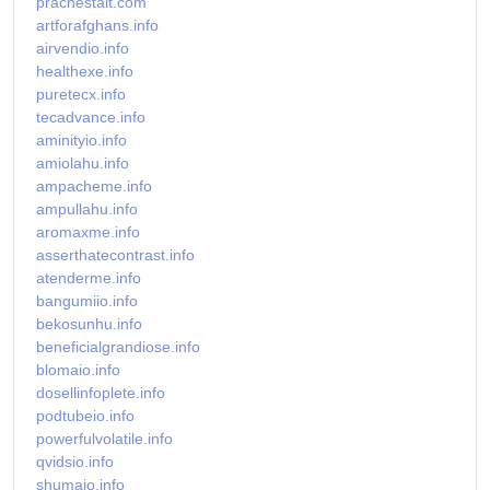
prachestait.com
artforafghans.info
airvendio.info
healthexe.info
puretecx.info
tecadvance.info
aminityio.info
amiolahu.info
ampacheme.info
ampullahu.info
aromaxme.info
asserthatecontrast.info
atenderme.info
bangumiio.info
bekosunhu.info
beneficialgrandiose.info
blomaio.info
dosellinfoplete.info
podtubeio.info
powerfulvolatile.info
qvidsio.info
shumaio.info