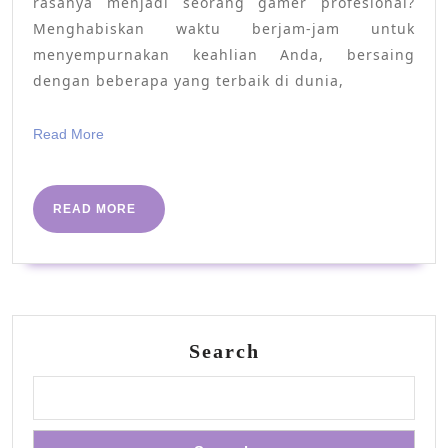
rasanya menjadi seorang gamer profesional?
dalam
Menghabiskan waktu berjam-jam untuk
Kehidupan
menyempurnakan keahlian Anda, bersaing
Jos55
dengan beberapa yang terbaik di dunia,
Read
Read More
More
READ
READ MORE
MORE
Search