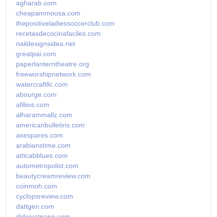
agharab.com
cheapammousa.com
thepositiveladiessoccerclub.com
recetasdecocinafaciles.com
naildesignsidea.net
greatpai.com
paperlanterntheatre.org
freeworshipnetwork.com
watercraftllc.com
abourge.com
afiliixs.com
alharammallz.com
americanbulletins.com
asespares.com
arabianstime.com
atticabblues.com
autometropolist.com
beautycreamreview.com
coinmoh.com
cyclopsreview.com
dattgen.com
didoivatnang.com