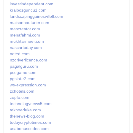
investindependent.com
kralbozguncu1.com
landscapinggainesvillefl.com
maisonhauturier.com
mascreator.com
menafahmi.com
mukhtarmeer.com
nascartoday.com
nqted.com
nzdriverlicence.com
pagalguru.com
pcegame.com
pgslot-r2.com
ws-expression.com
zchotels.com
zepfo.com
technologynews5.com
teknoeduka.com
thenews-blog.com
todaycryptotimes.com
usabonuscodes.com