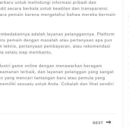
terbaru untuk melindungi informasi pribadi dan
t secara berkala untuk keadilan dan transparansi.
 para pemain karena mengetahui bahwa mereka bermain
membedakannya adalah layanan pelanggannya. Platform
tu pemain dengan masalah atau pertanyaan apa pun
an teknis, pertanyaan pembayaran, atau rekomendasi
ia selalu siap membantu.
ndustri game online dengan menawarkan beragam
eamanan terbaik, dan layanan pelanggan yang sangat
n yang mencari tantangan baru atau pemula yang
memiliki sesuatu untuk Anda. Cobalah dan lihat sendiri
NEXT