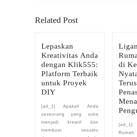
Previous
post:
Related Post
Lepaskan
Liga
Kreativitas Anda
Ruma
dengan Klik555:
di K
Platform Terbaik
Nyat
untuk Proyek
Teru
Lepaskan
DIY
Pena
Kreativitas
Mena
[ad_1] Apakah Anda
Anda
Peng
seseorang yang suka
dengan
menjadi kreatif dan
[ad_1]
Klik555:
membuat sesuatu
Rumah