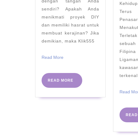
Platform
dengan tangan Anda
Kehidu
Terbaik
sendiri? Apakah Anda
Teru
menikmati proyek DIY
untuk
Pena
dan memiliki hasrat untuk
Proyek
Menaku
membuat kerajinan? Jika
Terlet
DIY
demikian, maka Klik555
sebuah
Filip
Read
Read More
Ligama
More
kawas
terkena
READ
READ MORE
MORE
Read Mo
READ