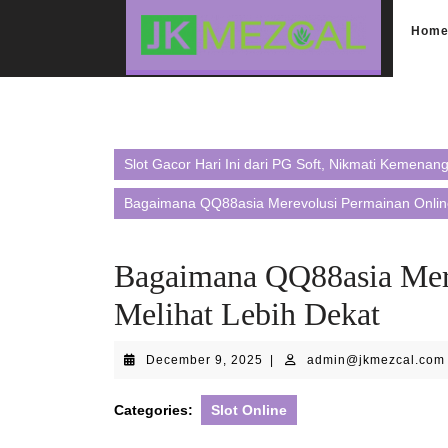
Skip
to
Hom
content
Slot Gacor Hari Ini dari PG Soft, Nikmati Kemenan
Bagaimana QQ88asia Merevolusi Permainan Online
Bagaimana QQ88asia Mere
Melihat Lebih Dekat
December
December 9, 2025
|
admin@jkmezcal.com
9,
2025
Categories:
Slot Online