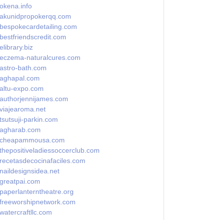
okena.info
akunidpropokerqq.com
bespokecardetailing.com
bestfriendscredit.com
elibrary.biz
eczema-naturalcures.com
astro-bath.com
aghapal.com
altu-expo.com
authorjennijames.com
viajearoma.net
tsutsuji-parkin.com
agharab.com
cheapammousa.com
thepositiveladiessoccerclub.com
recetasdecocinafaciles.com
naildesignsidea.net
greatpai.com
paperlanterntheatre.org
freeworshipnetwork.com
watercraftllc.com